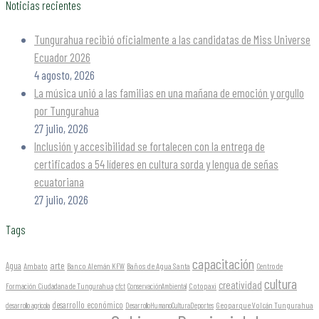
Noticias recientes
Tungurahua recibió oficialmente a las candidatas de Miss Universe
Ecuador 2026
4 agosto, 2026
La música unió a las familias en una mañana de emoción y orgullo
por Tungurahua
27 julio, 2026
Inclusión y accesibilidad se fortalecen con la entrega de
certificados a 54 líderes en cultura sorda y lengua de señas
ecuatoriana
27 julio, 2026
Tags
capacitación
arte
Agua
Ambato
Banco Alemán KFW
Baños de Agua Santa
Centro de
cultura
creatividad
Formación Ciudadana de Tungurahua
Cotopaxi
cfct
ConservaciónAmbiental
desarrollo económico
Geoparque Volcán Tungurahua
desarrollo agrícola
DesarrolloHumanoCulturaDeportes