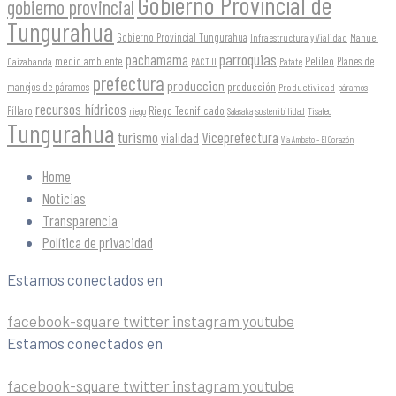
Gobierno Provincial de
gobierno provincial
Tungurahua
Gobierno Provincial Tungurahua
Infraestructura y Vialidad
Manuel
parroquias
pachamama
Pelileo
medio ambiente
Planes de
Caizabanda
PACT II
Patate
prefectura
produccion
producción
manejos de páramos
Productividad
páramos
recursos hídricos
Riego Tecnificado
Píllaro
sostenibilidad
riego
Salasaka
Tisaleo
Tungurahua
turismo
Viceprefectura
vialidad
Vía Ambato - El Corazón
Home
Noticias
Transparencia
Política de privacidad
Estamos conectados en
facebook-square
twitter
instagram
youtube
Estamos conectados en
facebook-square
twitter
instagram
youtube