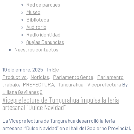
Red de parques
Museo
Biblioteca
Auditorio
Radio identidad
Quejas Denuncias
Nuestros contactos
19 diciembre, 2025
- In
Eje
Productivo
‚
Noticias
‚
Parlamento Gente
‚
Parlamento
trabajo
‚
PREFECTURA
‚
Tungurahua
‚
Viceprefectura
By
Liliana Gavilanes
0
Viceprefectura de Tungurahua impulsa la feria
artesanal “Dulce Navidad”
La Viceprefectura de Tungurahua desarrolló la feria
artesanal “Dulce Navidad” en el hall del Gobierno Provincial,