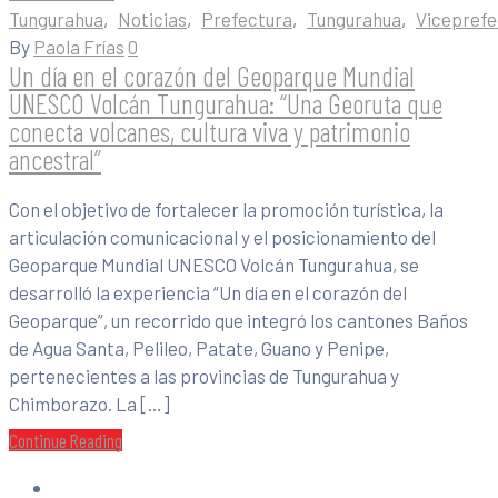
Tungurahua
‚
Noticias
‚
Prefectura
‚
Tungurahua
‚
Viceprefe
By
Paola Frías
0
Un día en el corazón del Geoparque Mundial
UNESCO Volcán Tungurahua: “Una Georuta que
conecta volcanes, cultura viva y patrimonio
ancestral”
Con el objetivo de fortalecer la promoción turística, la
articulación comunicacional y el posicionamiento del
Geoparque Mundial UNESCO Volcán Tungurahua, se
desarrolló la experiencia “Un día en el corazón del
Geoparque”, un recorrido que integró los cantones Baños
de Agua Santa, Pelileo, Patate, Guano y Penipe,
pertenecientes a las provincias de Tungurahua y
Chimborazo. La […]
Continue Reading