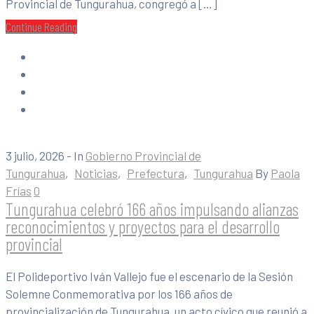
Provincial de Tungurahua, congregó a […]
Continue Reading
3 julio, 2026
- In
Gobierno Provincial de
Tungurahua
‚
Noticias
‚
Prefectura
‚
Tungurahua
By
Paola
Frías
0
Tungurahua celebró 166 años impulsando alianzas
reconocimientos y proyectos para el desarrollo
provincial
El Polideportivo Iván Vallejo fue el escenario de la Sesión
Solemne Conmemorativa por los 166 años de
provincialización de Tungurahua, un acto cívico que reunió a