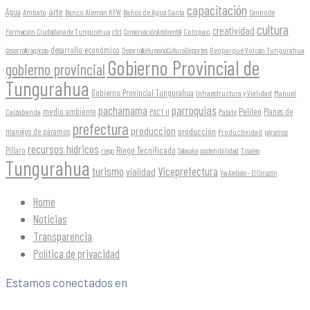
capacitación
arte
Agua
Ambato
Banco Alemán KFW
Baños de Agua Santa
Centro de
cultura
creatividad
Formación Ciudadana de Tungurahua
Cotopaxi
cfct
ConservaciónAmbiental
desarrollo económico
Geoparque Volcán Tungurahua
desarrollo agrícola
DesarrolloHumanoCulturaDeportes
Gobierno Provincial de
gobierno provincial
Tungurahua
Gobierno Provincial Tungurahua
Infraestructura y Vialidad
Manuel
parroquias
pachamama
Pelileo
medio ambiente
Planes de
Caizabanda
PACT II
Patate
prefectura
produccion
producción
manejos de páramos
Productividad
páramos
recursos hídricos
Riego Tecnificado
Píllaro
sostenibilidad
riego
Salasaka
Tisaleo
Tungurahua
turismo
Viceprefectura
vialidad
Vía Ambato - El Corazón
Home
Noticias
Transparencia
Política de privacidad
Estamos conectados en