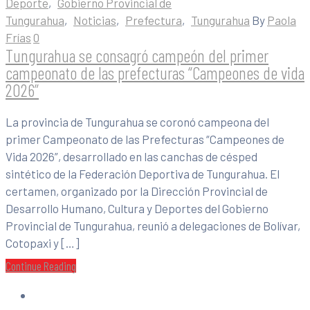
Deporte
‚
Gobierno Provincial de
Tungurahua
‚
Noticias
‚
Prefectura
‚
Tungurahua
By
Paola
Frías
0
Tungurahua se consagró campeón del primer
campeonato de las prefecturas “Campeones de vida
2026”
La provincia de Tungurahua se coronó campeona del
primer Campeonato de las Prefecturas “Campeones de
Vida 2026”, desarrollado en las canchas de césped
sintético de la Federación Deportiva de Tungurahua. El
certamen, organizado por la Dirección Provincial de
Desarrollo Humano, Cultura y Deportes del Gobierno
Provincial de Tungurahua, reunió a delegaciones de Bolívar,
Cotopaxi y […]
Continue Reading