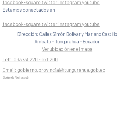
facebook-square
twitter
instagram
youtube
Estamos conectados en
facebook-square
twitter
instagram
youtube
Dirección: Calles Simón Bolivar y Mariano Castillo
Ambato – Tungurahua – Ecuador
Ver ubicación en el mapa
Telf:
033730220 - ext 200
Email:
gobierno.provincial@tungurahua.gob.ec
Diseño de Páginas web
| 0224492314 -Visualg3