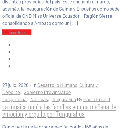
distintas provincias del país. Este encuentro marcó,
además, la inauguración de Salma y Ensueños como sede
oficial de CNB Miss Universe Ecuador – Región Sierra,
consolidando a Ambato como un […]
Continue Reading
27 julio, 2026
- In
Desarrollo Humano, Cultura y
Deporte
‚
Gobierno Provincial de
Tungurahua
‚
Noticias
‚
Tungurahua
By
Paola Frías
0
La música unió a las familias en una mañana de
emoción y orgullo por Tungurahua
Como parte de la programación por los 166 años de