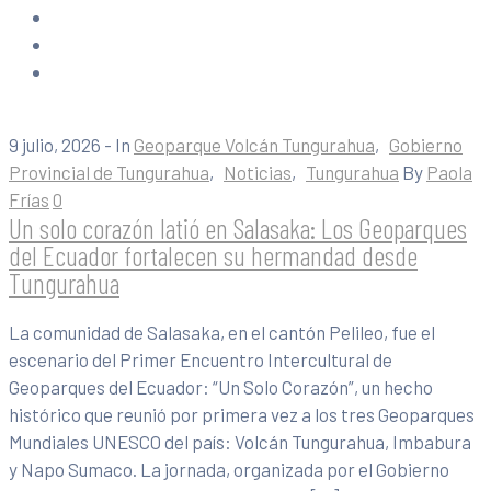
9 julio, 2026
- In
Geoparque Volcán Tungurahua
‚
Gobierno
Provincial de Tungurahua
‚
Noticias
‚
Tungurahua
By
Paola
Frías
0
Un solo corazón latió en Salasaka: Los Geoparques
del Ecuador fortalecen su hermandad desde
Tungurahua
La comunidad de Salasaka, en el cantón Pelileo, fue el
escenario del Primer Encuentro Intercultural de
Geoparques del Ecuador: “Un Solo Corazón”, un hecho
histórico que reunió por primera vez a los tres Geoparques
Mundiales UNESCO del país: Volcán Tungurahua, Imbabura
y Napo Sumaco. La jornada, organizada por el Gobierno