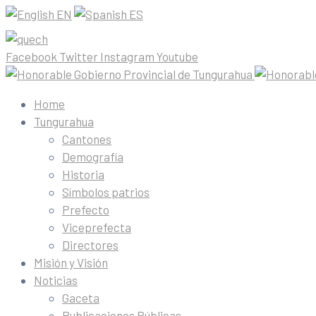
“Minga por el planeta” 500 mil plantas es la meta
Recuperación v
Capacita
Primer 
Webina
EN
ES
Facebook
Twitter
Instagram
Youtube
Home
Tungurahua
Cantones
Demografía
Historia
Símbolos patrios
Prefecto
Viceprefecta
Directores
Misión y Visión
Noticias
Gaceta
Publicaciones Públicas