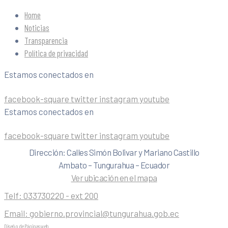
Home
Noticias
Transparencia
Política de privacidad
Estamos conectados en
facebook-square
twitter
instagram
youtube
Estamos conectados en
facebook-square
twitter
instagram
youtube
Dirección: Calles Simón Bolivar y Mariano Castillo
Ambato – Tungurahua – Ecuador
Ver ubicación en el mapa
Telf:
033730220 - ext 200
Email:
gobierno.provincial@tungurahua.gob.ec
Diseño de Páginas web
| 0224492314 -Visualg3