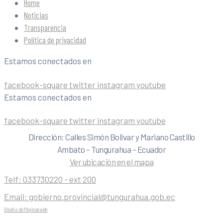
Home
Noticias
Transparencia
Política de privacidad
Estamos conectados en
facebook-square
twitter
instagram
youtube
Estamos conectados en
facebook-square
twitter
instagram
youtube
Dirección: Calles Simón Bolivar y Mariano Castillo
Ambato – Tungurahua – Ecuador
Ver ubicación en el mapa
Telf:
033730220 - ext 200
Email:
gobierno.provincial@tungurahua.gob.ec
Diseño de Páginas web
| 0224492314 -Visualg3