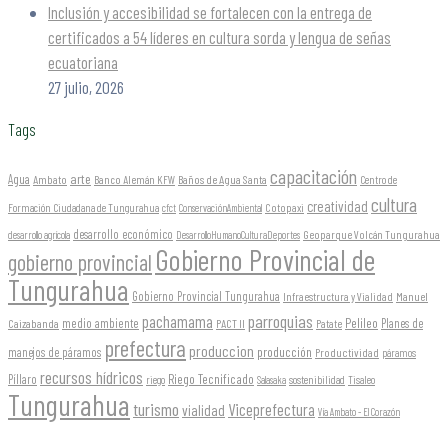
Inclusión y accesibilidad se fortalecen con la entrega de
certificados a 54 líderes en cultura sorda y lengua de señas
ecuatoriana
27 julio, 2026
Tags
capacitación
arte
Agua
Ambato
Banco Alemán KFW
Baños de Agua Santa
Centro de
cultura
creatividad
Formación Ciudadana de Tungurahua
Cotopaxi
cfct
ConservaciónAmbiental
desarrollo económico
Geoparque Volcán Tungurahua
desarrollo agrícola
DesarrolloHumanoCulturaDeportes
Gobierno Provincial de
gobierno provincial
Tungurahua
Gobierno Provincial Tungurahua
Infraestructura y Vialidad
Manuel
parroquias
pachamama
Pelileo
medio ambiente
Planes de
Caizabanda
PACT II
Patate
prefectura
produccion
producción
manejos de páramos
Productividad
páramos
recursos hídricos
Riego Tecnificado
Píllaro
sostenibilidad
riego
Salasaka
Tisaleo
Tungurahua
turismo
Viceprefectura
vialidad
Vía Ambato - El Corazón