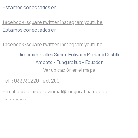
Estamos conectados en
facebook-square
twitter
instagram
youtube
Estamos conectados en
facebook-square
twitter
instagram
youtube
Dirección: Calles Simón Bolivar y Mariano Castillo
Ambato – Tungurahua – Ecuador
Ver ubicación en el mapa
Telf:
033730220 - ext 200
Email:
gobierno.provincial@tungurahua.gob.ec
Diseño de Páginas web
| 0224492314 -Visualg3