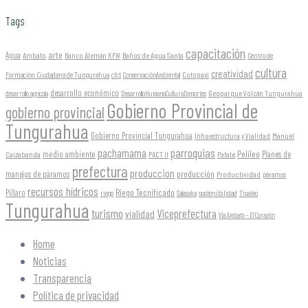
Tags
capacitación
arte
Agua
Ambato
Banco Alemán KFW
Baños de Agua Santa
Centro de
cultura
creatividad
Formación Ciudadana de Tungurahua
Cotopaxi
cfct
ConservaciónAmbiental
desarrollo económico
Geoparque Volcán Tungurahua
desarrollo agrícola
DesarrolloHumanoCulturaDeportes
Gobierno Provincial de
gobierno provincial
Tungurahua
Gobierno Provincial Tungurahua
Infraestructura y Vialidad
Manuel
parroquias
pachamama
Pelileo
medio ambiente
Planes de
Caizabanda
PACT II
Patate
prefectura
produccion
producción
manejos de páramos
Productividad
páramos
recursos hídricos
Riego Tecnificado
Píllaro
sostenibilidad
riego
Salasaka
Tisaleo
Tungurahua
turismo
Viceprefectura
vialidad
Vía Ambato - El Corazón
Home
Noticias
Transparencia
Política de privacidad