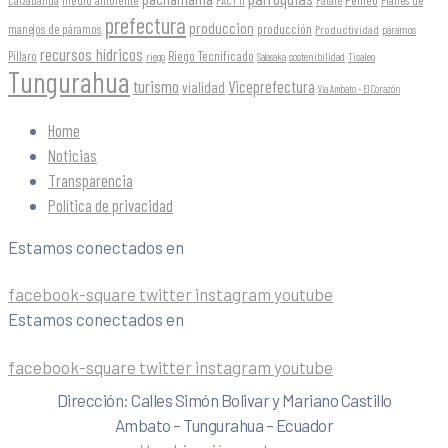
prefectura
produccion
producción
manejos de páramos
Productividad
páramos
recursos hídricos
Riego Tecnificado
Píllaro
sostenibilidad
riego
Salasaka
Tisaleo
Tungurahua
turismo
Viceprefectura
vialidad
Vía Ambato - El Corazón
Home
Noticias
Transparencia
Política de privacidad
Estamos conectados en
facebook-square
twitter
instagram
youtube
Estamos conectados en
facebook-square
twitter
instagram
youtube
Dirección: Calles Simón Bolivar y Mariano Castillo
Ambato – Tungurahua – Ecuador