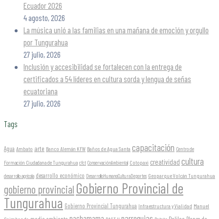
Ecuador 2026
4 agosto, 2026
La música unió a las familias en una mañana de emoción y orgullo
por Tungurahua
27 julio, 2026
Inclusión y accesibilidad se fortalecen con la entrega de
certificados a 54 líderes en cultura sorda y lengua de señas
ecuatoriana
27 julio, 2026
Tags
capacitación
arte
Agua
Ambato
Banco Alemán KFW
Baños de Agua Santa
Centro de
cultura
creatividad
Formación Ciudadana de Tungurahua
Cotopaxi
cfct
ConservaciónAmbiental
desarrollo económico
Geoparque Volcán Tungurahua
desarrollo agrícola
DesarrolloHumanoCulturaDeportes
Gobierno Provincial de
gobierno provincial
Tungurahua
Gobierno Provincial Tungurahua
Infraestructura y Vialidad
Manuel
parroquias
pachamama
Pelileo
medio ambiente
Planes de
Caizabanda
PACT II
Patate