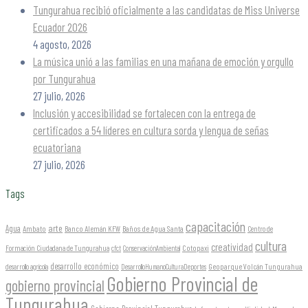
Tungurahua recibió oficialmente a las candidatas de Miss Universe
Ecuador 2026
4 agosto, 2026
La música unió a las familias en una mañana de emoción y orgullo
por Tungurahua
27 julio, 2026
Inclusión y accesibilidad se fortalecen con la entrega de
certificados a 54 líderes en cultura sorda y lengua de señas
ecuatoriana
27 julio, 2026
Tags
capacitación
arte
Agua
Ambato
Banco Alemán KFW
Baños de Agua Santa
Centro de
cultura
creatividad
Formación Ciudadana de Tungurahua
Cotopaxi
cfct
ConservaciónAmbiental
desarrollo económico
Geoparque Volcán Tungurahua
desarrollo agrícola
DesarrolloHumanoCulturaDeportes
Gobierno Provincial de
gobierno provincial
Tungurahua