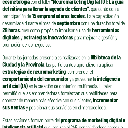
cosmetología
con el taller
“Neuromarketing Digital 101: La guía
definitiva para llenar la agenda de clientes”
, que contó con la
participación de
15 emprendedoras locales
. Esta capacitación,
desarrollada durante el mes de
septiembre
con una duración total de
28 horas
, tuvo como propósito impulsar el uso de
herramientas
digitales
y
estrategias innovadoras
para mejorar la gestión y
promoción de los negocios.
Durante las jornadas presenciales realizadas en la
Biblioteca de la
Ciudad y la Provincia
, las participantes aprendieron a aplicar
estrategias de neuromarketing
, comprender el
comportamiento del consumidor
y aprovechar la
inteligencia
artificial (IA)
en la creación de contenido multimedia. El taller
permitió que las emprendedoras fortalezcan sus habilidades para
conectar de manera más efectiva con sus clientes,
incrementar
sus ventas
y posicionar sus servicios en el mercado local.
Estas acciones forman parte del
programa de marketing digital e
inteligencia artificial
que impulsa el CAE, consolidándose como un