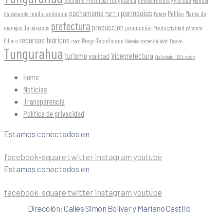
Gobierno Provincial Tungurahua
Infraestructura y Vialidad
Manuel
parroquias
pachamama
Pelileo
medio ambiente
Planes de
Caizabanda
PACT II
Patate
prefectura
produccion
producción
manejos de páramos
Productividad
páramos
recursos hídricos
Riego Tecnificado
Píllaro
sostenibilidad
riego
Salasaka
Tisaleo
Tungurahua
turismo
Viceprefectura
vialidad
Vía Ambato - El Corazón
Home
Noticias
Transparencia
Política de privacidad
Estamos conectados en
facebook-square
twitter
instagram
youtube
Estamos conectados en
facebook-square
twitter
instagram
youtube
Dirección: Calles Simón Bolivar y Mariano Castillo