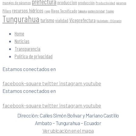
prefectura
produccion
producción
manejos de páramos
Productividad
páramos
recursos hídricos
Riego Tecnificado
Píllaro
sostenibilidad
riego
Salasaka
Tisaleo
Tungurahua
turismo
Viceprefectura
vialidad
Vía Ambato - El Corazón
Home
Noticias
Transparencia
Política de privacidad
Estamos conectados en
facebook-square
twitter
instagram
youtube
Estamos conectados en
facebook-square
twitter
instagram
youtube
Dirección: Calles Simón Bolivar y Mariano Castillo
Ambato – Tungurahua – Ecuador
Ver ubicación en el mapa