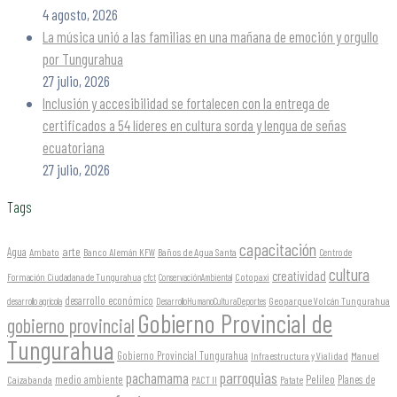
4 agosto, 2026
La música unió a las familias en una mañana de emoción y orgullo
por Tungurahua
27 julio, 2026
Inclusión y accesibilidad se fortalecen con la entrega de
certificados a 54 líderes en cultura sorda y lengua de señas
ecuatoriana
27 julio, 2026
Tags
capacitación
arte
Agua
Ambato
Banco Alemán KFW
Baños de Agua Santa
Centro de
cultura
creatividad
Formación Ciudadana de Tungurahua
Cotopaxi
cfct
ConservaciónAmbiental
desarrollo económico
Geoparque Volcán Tungurahua
desarrollo agrícola
DesarrolloHumanoCulturaDeportes
Gobierno Provincial de
gobierno provincial
Tungurahua
Gobierno Provincial Tungurahua
Infraestructura y Vialidad
Manuel
parroquias
pachamama
Pelileo
medio ambiente
Planes de
Caizabanda
PACT II
Patate