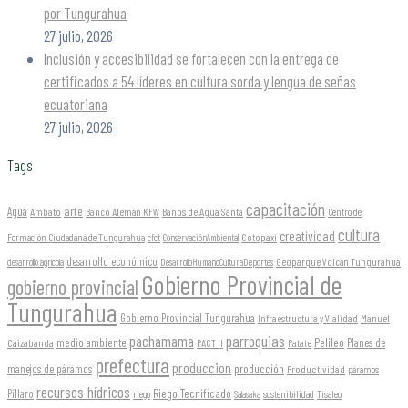
por Tungurahua
27 julio, 2026
Inclusión y accesibilidad se fortalecen con la entrega de
certificados a 54 líderes en cultura sorda y lengua de señas
ecuatoriana
27 julio, 2026
Tags
capacitación
arte
Agua
Ambato
Banco Alemán KFW
Baños de Agua Santa
Centro de
cultura
creatividad
Formación Ciudadana de Tungurahua
Cotopaxi
cfct
ConservaciónAmbiental
desarrollo económico
Geoparque Volcán Tungurahua
desarrollo agrícola
DesarrolloHumanoCulturaDeportes
Gobierno Provincial de
gobierno provincial
Tungurahua
Gobierno Provincial Tungurahua
Infraestructura y Vialidad
Manuel
parroquias
pachamama
Pelileo
medio ambiente
Planes de
Caizabanda
PACT II
Patate
prefectura
produccion
producción
manejos de páramos
Productividad
páramos
recursos hídricos
Riego Tecnificado
Píllaro
sostenibilidad
riego
Salasaka
Tisaleo