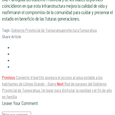
coincidieron en que esta infraestructura mejora la calidad de vida y
reafirmaron el compromiso de la comunidad para cuidar y preservar el
estadio en beneficio de las futuras generaciones.
Tags:
Gobierno Provincial de Tungurahua
prefectura
Tungurahua
Share Article
Previous
Convenio tripartito asegura el acceso al agua potable a los
habitantes de Llimpe Grande – Quero
Next
Red de parques del Gobierno
Provincial de Tungurahua: Un lugar para disfrutar la navidad y el fin de año
en familia
Leave Your Comment