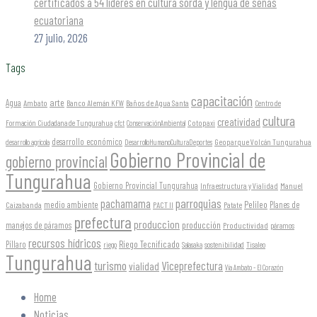
certificados a 54 líderes en cultura sorda y lengua de señas
ecuatoriana
27 julio, 2026
Tags
capacitación
arte
Agua
Ambato
Banco Alemán KFW
Baños de Agua Santa
Centro de
cultura
creatividad
Formación Ciudadana de Tungurahua
Cotopaxi
cfct
ConservaciónAmbiental
desarrollo económico
Geoparque Volcán Tungurahua
desarrollo agrícola
DesarrolloHumanoCulturaDeportes
Gobierno Provincial de
gobierno provincial
Tungurahua
Gobierno Provincial Tungurahua
Infraestructura y Vialidad
Manuel
parroquias
pachamama
Pelileo
medio ambiente
Planes de
Caizabanda
PACT II
Patate
prefectura
produccion
producción
manejos de páramos
Productividad
páramos
recursos hídricos
Riego Tecnificado
Píllaro
sostenibilidad
riego
Salasaka
Tisaleo
Tungurahua
turismo
Viceprefectura
vialidad
Vía Ambato - El Corazón
Home
Noticias