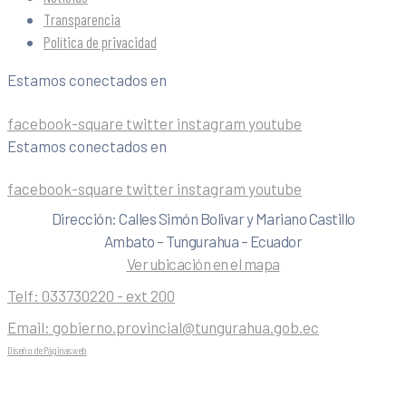
Transparencia
Política de privacidad
Estamos conectados en
facebook-square
twitter
instagram
youtube
Estamos conectados en
facebook-square
twitter
instagram
youtube
Dirección: Calles Simón Bolivar y Mariano Castillo
Ambato – Tungurahua – Ecuador
Ver ubicación en el mapa
Telf:
033730220 - ext 200
Email:
gobierno.provincial@tungurahua.gob.ec
Diseño de Páginas web
| 0224492314 -Visualg3