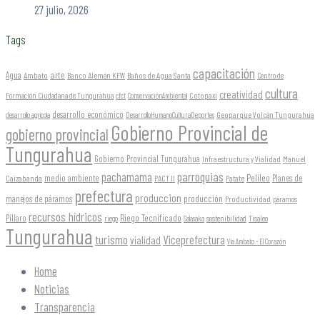
27 julio, 2026
Tags
capacitación
arte
Agua
Ambato
Banco Alemán KFW
Baños de Agua Santa
Centro de
cultura
creatividad
Formación Ciudadana de Tungurahua
Cotopaxi
cfct
ConservaciónAmbiental
desarrollo económico
Geoparque Volcán Tungurahua
desarrollo agrícola
DesarrolloHumanoCulturaDeportes
Gobierno Provincial de
gobierno provincial
Tungurahua
Gobierno Provincial Tungurahua
Infraestructura y Vialidad
Manuel
parroquias
pachamama
Pelileo
medio ambiente
Planes de
Caizabanda
PACT II
Patate
prefectura
produccion
producción
manejos de páramos
Productividad
páramos
recursos hídricos
Riego Tecnificado
Píllaro
sostenibilidad
riego
Salasaka
Tisaleo
Tungurahua
turismo
Viceprefectura
vialidad
Vía Ambato - El Corazón
Home
Noticias
Transparencia