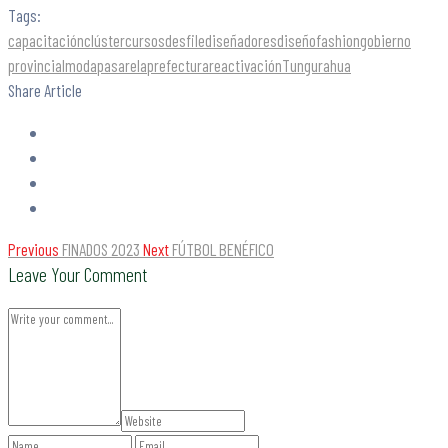
Tags:
capacitación
clúster
cursos
desfile
diseñadores
diseño
fashion
gobierno
provincial
moda
pasarela
prefectura
reactivación
Tungurahua
Share Article
Previous
FINADOS 2023
Next
FÚTBOL BENÉFICO
Leave Your Comment