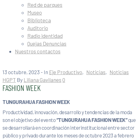
Red de parques
Museo
Biblioteca
Auditorio
Radio identidad
Quejas Denuncias
Nuestros contactos
13 octubre, 2023
- In
Eje Productivo
‚
Noticias
‚
Noticias
HGPT
By
Liliana Gavilanes
0
FASHION WEEK
TUNGURAHUA FASHION WEEK
Productividad, innovación, desarrollo y tendencias de la moda
son el objetivo del evento
“TUNGURAHUA FASHION WEEK”
que
se desarrollará en coordinación interinstitucional entre sector
público y privado durante los meses de octubre 2023 a febrero