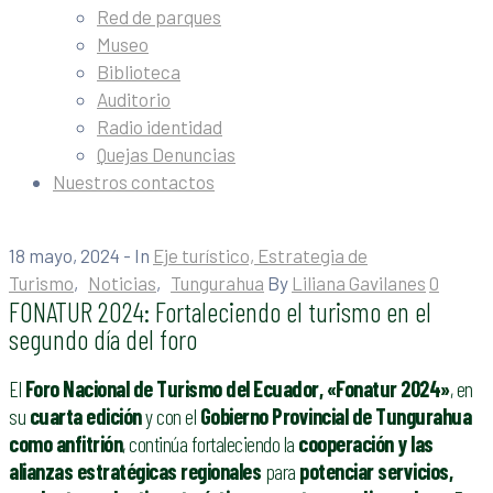
Red de parques
Museo
Biblioteca
Auditorio
Radio identidad
Quejas Denuncias
Nuestros contactos
18 mayo, 2024
- In
Eje turístico, Estrategia de
Turismo
‚
Noticias
‚
Tungurahua
By
Liliana Gavilanes
0
FONATUR 2024: Fortaleciendo el turismo en el
segundo día del foro
El
Foro Nacional de Turismo del Ecuador, «Fonatur 2024»
, en
su
cuarta edición
y con el
Gobierno Provincial de Tungurahua
como anfitrión
, continúa fortaleciendo la
cooperación y las
alianzas estratégicas regionales
para
potenciar servicios,