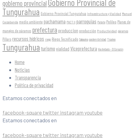
Gobierno Provincial de
gobierno provincial
Tungurahua
Gobierno Provincial Tungurahua
Infraestructura y Vialidad
Manuel
parroquias
pachamama
Pelileo
medio ambiente
Planes de
Caizabanda
PACT II
Patate
prefectura
produccion
producción
manejos de páramos
Productividad
páramos
recursos hídricos
Riego Tecnificado
Píllaro
sostenibilidad
riego
Salasaka
Tisaleo
Tungurahua
turismo
Viceprefectura
vialidad
Vía Ambato - El Corazón
Home
Noticias
Transparencia
Política de privacidad
Estamos conectados en
facebook-square
twitter
instagram
youtube
Estamos conectados en
facebook-square
twitter
instagram
youtube