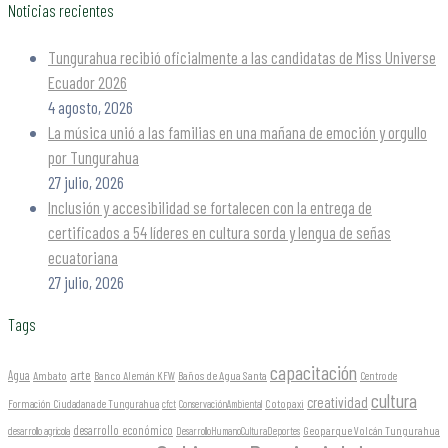
Noticias recientes
Tungurahua recibió oficialmente a las candidatas de Miss Universe
Ecuador 2026
4 agosto, 2026
La música unió a las familias en una mañana de emoción y orgullo
por Tungurahua
27 julio, 2026
Inclusión y accesibilidad se fortalecen con la entrega de
certificados a 54 líderes en cultura sorda y lengua de señas
ecuatoriana
27 julio, 2026
Tags
capacitación
arte
Agua
Ambato
Banco Alemán KFW
Baños de Agua Santa
Centro de
cultura
creatividad
Formación Ciudadana de Tungurahua
Cotopaxi
cfct
ConservaciónAmbiental
desarrollo económico
Geoparque Volcán Tungurahua
desarrollo agrícola
DesarrolloHumanoCulturaDeportes