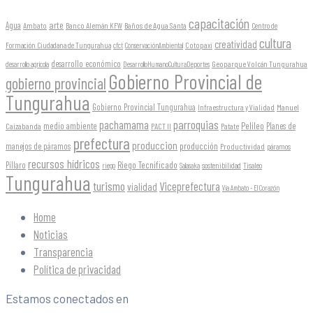
capacitación
arte
Agua
Ambato
Banco Alemán KFW
Baños de Agua Santa
Centro de
cultura
creatividad
Formación Ciudadana de Tungurahua
Cotopaxi
cfct
ConservaciónAmbiental
desarrollo económico
Geoparque Volcán Tungurahua
desarrollo agrícola
DesarrolloHumanoCulturaDeportes
Gobierno Provincial de
gobierno provincial
Tungurahua
Gobierno Provincial Tungurahua
Infraestructura y Vialidad
Manuel
parroquias
pachamama
Pelileo
medio ambiente
Planes de
Caizabanda
PACT II
Patate
prefectura
produccion
producción
manejos de páramos
Productividad
páramos
recursos hídricos
Riego Tecnificado
Píllaro
sostenibilidad
riego
Salasaka
Tisaleo
Tungurahua
turismo
Viceprefectura
vialidad
Vía Ambato - El Corazón
Home
Noticias
Transparencia
Política de privacidad
Estamos conectados en