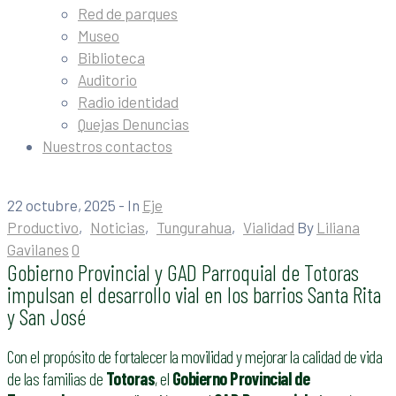
Red de parques
Museo
Biblioteca
Auditorio
Radio identidad
Quejas Denuncias
Nuestros contactos
22 octubre, 2025
- In
Eje
Productivo
‚
Noticias
‚
Tungurahua
‚
Vialidad
By
Liliana
Gavilanes
0
Gobierno Provincial y GAD Parroquial de Totoras
impulsan el desarrollo vial en los barrios Santa Rita
y San José
Con el propósito de fortalecer la movilidad y mejorar la calidad de vida
de las familias de
Totoras
, el
Gobierno Provincial de