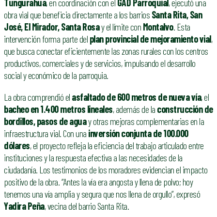
Tungurahua
, en coordinación con el
GAD Parroquial
, ejecutó una
obra vial que beneficia directamente a los barrios
Santa Rita, San
José, El Mirador, Santa Rosa
y el límite con
Montalvo
. Esta
intervención forma parte del
plan provincial de mejoramiento vial
,
que busca conectar eficientemente las zonas rurales con los centros
productivos, comerciales y de servicios, impulsando el desarrollo
social y económico de la parroquia.
La obra comprendió el
asfaltado de 600 metros de nueva vía
, el
bacheo en 1.400 metros lineales
, además de la
construcción de
bordillos, pasos de agua
y otras mejoras complementarias en la
infraestructura vial. Con una
inversión conjunta de 100.000
dólares
, el proyecto refleja la eficiencia del trabajo articulado entre
instituciones y la respuesta efectiva a las necesidades de la
ciudadanía. Los testimonios de los moradores evidencian el impacto
positivo de la obra. “Antes la vía era angosta y llena de polvo; hoy
tenemos una vía amplia y segura que nos llena de orgullo”, expresó
Yadira Peña
, vecina del barrio Santa Rita.