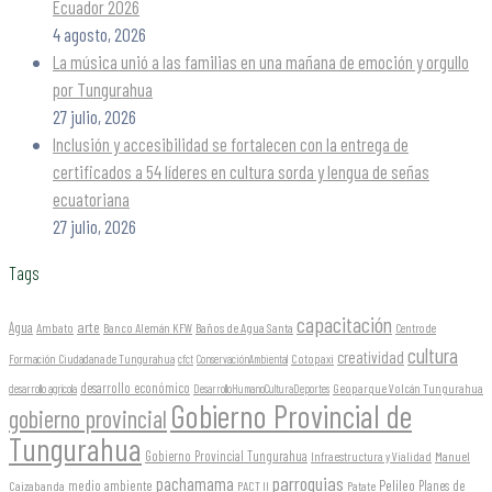
Ecuador 2026
4 agosto, 2026
La música unió a las familias en una mañana de emoción y orgullo
por Tungurahua
27 julio, 2026
Inclusión y accesibilidad se fortalecen con la entrega de
certificados a 54 líderes en cultura sorda y lengua de señas
ecuatoriana
27 julio, 2026
Tags
capacitación
arte
Agua
Ambato
Banco Alemán KFW
Baños de Agua Santa
Centro de
cultura
creatividad
Formación Ciudadana de Tungurahua
Cotopaxi
cfct
ConservaciónAmbiental
desarrollo económico
Geoparque Volcán Tungurahua
desarrollo agrícola
DesarrolloHumanoCulturaDeportes
Gobierno Provincial de
gobierno provincial
Tungurahua
Gobierno Provincial Tungurahua
Infraestructura y Vialidad
Manuel
parroquias
pachamama
Pelileo
medio ambiente
Planes de
Caizabanda
PACT II
Patate