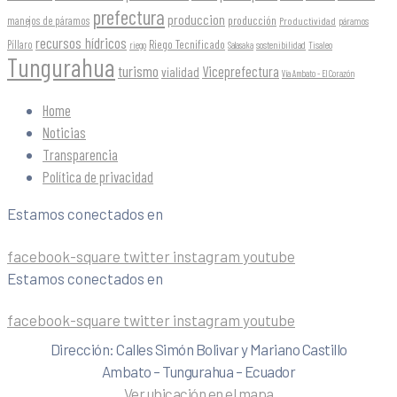
prefectura
produccion
producción
manejos de páramos
Productividad
páramos
recursos hídricos
Riego Tecnificado
Píllaro
sostenibilidad
riego
Salasaka
Tisaleo
Tungurahua
turismo
Viceprefectura
vialidad
Vía Ambato - El Corazón
Home
Noticias
Transparencia
Política de privacidad
Estamos conectados en
facebook-square
twitter
instagram
youtube
Estamos conectados en
facebook-square
twitter
instagram
youtube
Dirección: Calles Simón Bolivar y Mariano Castillo
Ambato – Tungurahua – Ecuador
Ver ubicación en el mapa