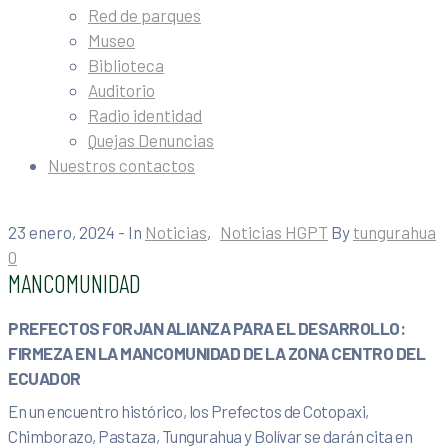
Red de parques
Museo
Biblioteca
Auditorio
Radio identidad
Quejas Denuncias
Nuestros contactos
23 enero, 2024
- In
Noticias
‚
Noticias HGPT
By
tungurahua
0
MANCOMUNIDAD
PREFECTOS FORJAN ALIANZA PARA EL DESARROLLO:
FIRMEZA EN LA MANCOMUNIDAD DE LA ZONA CENTRO DEL
ECUADOR
En un encuentro histórico, los Prefectos de Cotopaxi,
Chimborazo, Pastaza, Tungurahua y Bolívar se darán cita en