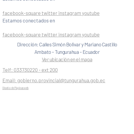
facebook-square
twitter
instagram
youtube
Estamos conectados en
facebook-square
twitter
instagram
youtube
Dirección: Calles Simón Bolivar y Mariano Castillo
Ambato – Tungurahua – Ecuador
Ver ubicación en el mapa
Telf:
033730220 - ext 200
Email:
gobierno.provincial@tungurahua.gob.ec
Diseño de Páginas web
| 0224492314 -Visualg3