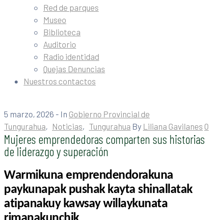
Red de parques
Museo
Biblioteca
Auditorio
Radio identidad
Quejas Denuncias
Nuestros contactos
5 marzo, 2026
- In
Gobierno Provincial de
Tungurahua
‚
Noticias
‚
Tungurahua
By
Liliana Gavilanes
0
Mujeres emprendedoras comparten sus historias
de liderazgo y superación
Warmikuna emprendendorakuna
paykunapak pushak kayta shinallatak
atipanakuy kawsay willaykunata
rimanakunchik