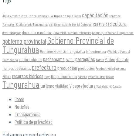
Tags
capacitación
arte
Agua
Ambato
Banco Alemán KFW
Baños de Agua Santa
Centro de
cultura
creatividad
Formación Ciudadana de Tungurahua
Cotopaxi
cfct
ConservaciónAmbiental
desarrollo económico
Geoparque Volcán Tungurahua
desarrollo agrícola
DesarrolloHumanoCulturaDeportes
Gobierno Provincial de
gobierno provincial
Tungurahua
Gobierno Provincial Tungurahua
Infraestructura y Vialidad
Manuel
parroquias
pachamama
Pelileo
medio ambiente
Planes de
Caizabanda
PACT II
Patate
prefectura
produccion
producción
manejos de páramos
Productividad
páramos
recursos hídricos
Riego Tecnificado
Píllaro
sostenibilidad
riego
Salasaka
Tisaleo
Tungurahua
turismo
Viceprefectura
vialidad
Vía Ambato - El Corazón
Home
Noticias
Transparencia
Política de privacidad
Estamos conectados en