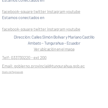
facebook-square
twitter
instagram
youtube
Estamos conectados en
facebook-square
twitter
instagram
youtube
Dirección: Calles Simón Bolivar y Mariano Castillo
Ambato – Tungurahua – Ecuador
Ver ubicación en el mapa
Telf:
033730220 - ext 200
Email:
gobierno.provincial@tungurahua.gob.ec
Diseño de Páginas web
| 0224492314 -Visualg3