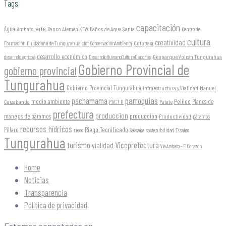
Tags
capacitación
arte
Agua
Ambato
Banco Alemán KFW
Baños de Agua Santa
Centro de
cultura
creatividad
Formación Ciudadana de Tungurahua
Cotopaxi
cfct
ConservaciónAmbiental
desarrollo económico
Geoparque Volcán Tungurahua
desarrollo agrícola
DesarrolloHumanoCulturaDeportes
Gobierno Provincial de
gobierno provincial
Tungurahua
Gobierno Provincial Tungurahua
Infraestructura y Vialidad
Manuel
parroquias
pachamama
Pelileo
medio ambiente
Planes de
Caizabanda
PACT II
Patate
prefectura
produccion
producción
manejos de páramos
Productividad
páramos
recursos hídricos
Riego Tecnificado
Píllaro
sostenibilidad
riego
Salasaka
Tisaleo
Tungurahua
turismo
Viceprefectura
vialidad
Vía Ambato - El Corazón
Home
Noticias
Transparencia
Política de privacidad
Estamos conectados en