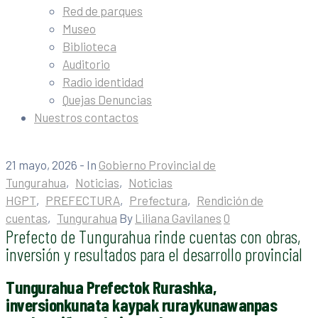
Red de parques
Museo
Biblioteca
Auditorio
Radio identidad
Quejas Denuncias
Nuestros contactos
21 mayo, 2026
- In
Gobierno Provincial de
Tungurahua
‚
Noticias
‚
Noticias
HGPT
‚
PREFECTURA
‚
Prefectura
‚
Rendición de
cuentas
‚
Tungurahua
By
Liliana Gavilanes
0
Prefecto de Tungurahua rinde cuentas con obras,
inversión y resultados para el desarrollo provincial
Tungurahua Prefectok Rurashka,
inversionkunata kaypak ruraykunawanpas