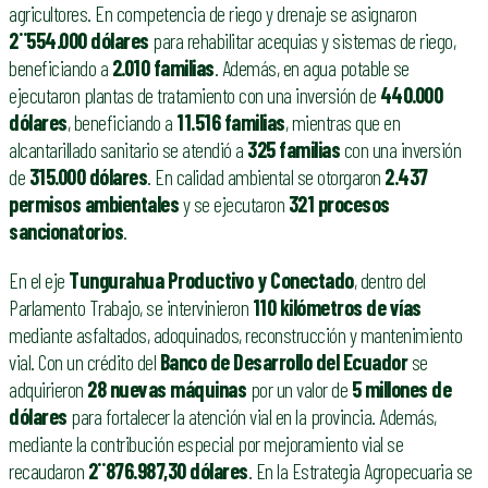
agricultores. En competencia de riego y drenaje se asignaron
2¨554.000 dólares
para rehabilitar acequias y sistemas de riego,
beneficiando a
2.010 familias
. Además, en agua potable se
ejecutaron plantas de tratamiento con una inversión de
440.000
dólares
, beneficiando a
11.516 familias
, mientras que en
alcantarillado sanitario se atendió a
325 familias
con una inversión
de
315.000 dólares
. En calidad ambiental se otorgaron
2.437
permisos ambientales
y se ejecutaron
321 procesos
sancionatorios
.
En el eje
Tungurahua Productivo y Conectado
, dentro del
Parlamento Trabajo, se intervinieron
110 kilómetros de vías
mediante asfaltados, adoquinados, reconstrucción y mantenimiento
vial. Con un crédito del
Banco de Desarrollo del Ecuador
se
adquirieron
28 nuevas máquinas
por un valor de
5 millones de
dólares
para fortalecer la atención vial en la provincia. Además,
mediante la contribución especial por mejoramiento vial se
recaudaron
2¨876.987,30 dólares
. En la Estrategia Agropecuaria se