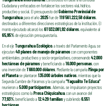
Ciudadana y enfocados en fortalecer los sectores vial, hídrico,
productivo y social. El presupuesto del
Gobierno Provincial de
Tungurahua
para el año
2025
fue de
119´561.222,58 dólares
,
destinados a diferentes direcciones estratégicas de la institución. El
monto ejecutado alcanzó los
61´032.081,92 dólares
, equivalente al
65,95%
de ejecución presupuestaria.
En el eje
Tungurahua Ecológico
, a través del Parlamento Agua, se
ejecutan
40 planes de manejo de páramos
con componentes
ambientales, productivos y socio-organizativos, conservando
42.000
hectáreas de páramos
y beneficiando a
16.000 personas
, con
una inversión de
1´660.000 dólares
. Mediante la campaña
Minga por
el Planeta
se plantaron
135.000 árboles nativos
, mientras que la
Segunda Cumbre de Páramos y la campaña
“Yagualito Te Educa”
reunieron a
5.000 participantes
. Además, se impulsaron proyectos
estratégicos como la
Presa Chiquicahua
, con un avance del
77,93%
, beneficiando a
12.429 familias
y cubriendo
6.551
hectáreas
.