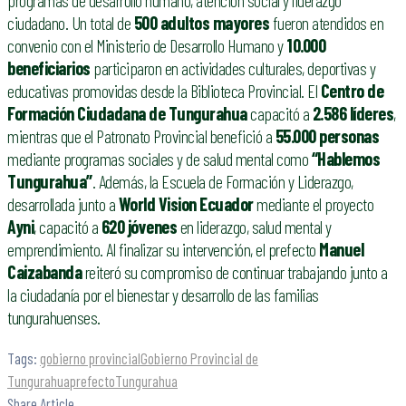
programas de desarrollo humano, atención social y liderazgo
ciudadano. Un total de
500 adultos mayores
fueron atendidos en
convenio con el Ministerio de Desarrollo Humano y
10.000
beneficiarios
participaron en actividades culturales, deportivas y
educativas promovidas desde la Biblioteca Provincial. El
Centro de
Formación Ciudadana de Tungurahua
capacitó a
2.586 líderes
,
mientras que el Patronato Provincial benefició a
55.000 personas
mediante programas sociales y de salud mental como
“Hablemos
Tungurahua”
. Además, la Escuela de Formación y Liderazgo,
desarrollada junto a
World Vision Ecuador
mediante el proyecto
Ayni
, capacitó a
620 jóvenes
en liderazgo, salud mental y
emprendimiento. Al finalizar su intervención, el prefecto
Manuel
Caizabanda
reiteró su compromiso de continuar trabajando junto a
la ciudadanía por el bienestar y desarrollo de las familias
tungurahuenses.
Tags:
gobierno provincial
Gobierno Provincial de
Tungurahua
prefecto
Tungurahua
Share Article