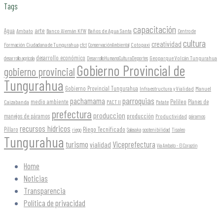
Tags
capacitación
arte
Agua
Ambato
Banco Alemán KFW
Baños de Agua Santa
Centro de
cultura
creatividad
Formación Ciudadana de Tungurahua
Cotopaxi
cfct
ConservaciónAmbiental
desarrollo económico
Geoparque Volcán Tungurahua
desarrollo agrícola
DesarrolloHumanoCulturaDeportes
Gobierno Provincial de
gobierno provincial
Tungurahua
Gobierno Provincial Tungurahua
Infraestructura y Vialidad
Manuel
parroquias
pachamama
Pelileo
medio ambiente
Planes de
Caizabanda
PACT II
Patate
prefectura
produccion
producción
manejos de páramos
Productividad
páramos
recursos hídricos
Riego Tecnificado
Píllaro
sostenibilidad
riego
Salasaka
Tisaleo
Tungurahua
turismo
Viceprefectura
vialidad
Vía Ambato - El Corazón
Home
Noticias
Transparencia
Política de privacidad