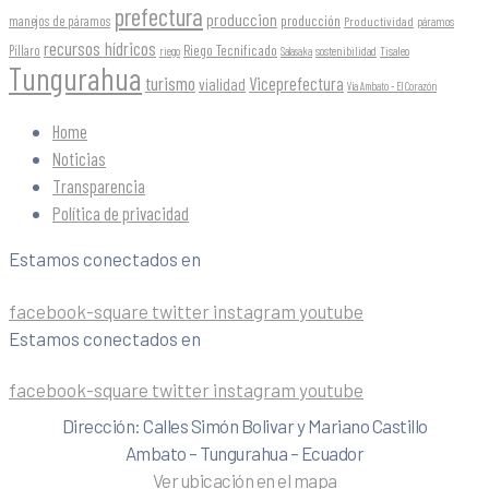
prefectura
produccion
producción
manejos de páramos
Productividad
páramos
recursos hídricos
Riego Tecnificado
Píllaro
sostenibilidad
riego
Salasaka
Tisaleo
Tungurahua
turismo
Viceprefectura
vialidad
Vía Ambato - El Corazón
Home
Noticias
Transparencia
Política de privacidad
Estamos conectados en
facebook-square
twitter
instagram
youtube
Estamos conectados en
facebook-square
twitter
instagram
youtube
Dirección: Calles Simón Bolivar y Mariano Castillo
Ambato – Tungurahua – Ecuador
Ver ubicación en el mapa