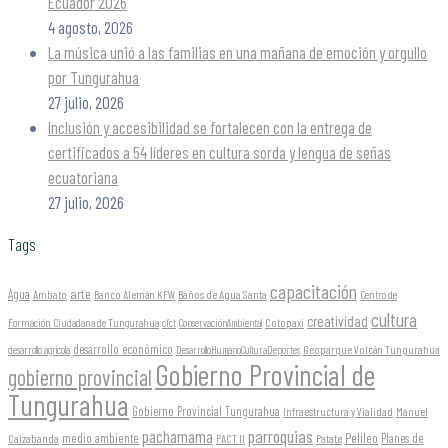
Ecuador 2026
4 agosto, 2026
La música unió a las familias en una mañana de emoción y orgullo
por Tungurahua
27 julio, 2026
Inclusión y accesibilidad se fortalecen con la entrega de
certificados a 54 líderes en cultura sorda y lengua de señas
ecuatoriana
27 julio, 2026
Tags
capacitación
arte
Agua
Ambato
Banco Alemán KFW
Baños de Agua Santa
Centro de
cultura
creatividad
Formación Ciudadana de Tungurahua
Cotopaxi
cfct
ConservaciónAmbiental
desarrollo económico
Geoparque Volcán Tungurahua
desarrollo agrícola
DesarrolloHumanoCulturaDeportes
Gobierno Provincial de
gobierno provincial
Tungurahua
Gobierno Provincial Tungurahua
Infraestructura y Vialidad
Manuel
parroquias
pachamama
Pelileo
medio ambiente
Planes de
Caizabanda
PACT II
Patate