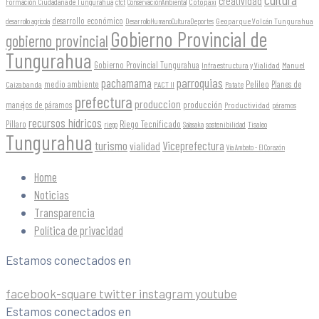
creatividad
Formación Ciudadana de Tungurahua
Cotopaxi
cfct
ConservaciónAmbiental
desarrollo económico
Geoparque Volcán Tungurahua
desarrollo agrícola
DesarrolloHumanoCulturaDeportes
Gobierno Provincial de
gobierno provincial
Tungurahua
Gobierno Provincial Tungurahua
Infraestructura y Vialidad
Manuel
parroquias
pachamama
Pelileo
medio ambiente
Planes de
Caizabanda
PACT II
Patate
prefectura
produccion
producción
manejos de páramos
Productividad
páramos
recursos hídricos
Riego Tecnificado
Píllaro
sostenibilidad
riego
Salasaka
Tisaleo
Tungurahua
turismo
Viceprefectura
vialidad
Vía Ambato - El Corazón
Home
Noticias
Transparencia
Política de privacidad
Estamos conectados en
facebook-square
twitter
instagram
youtube
Estamos conectados en