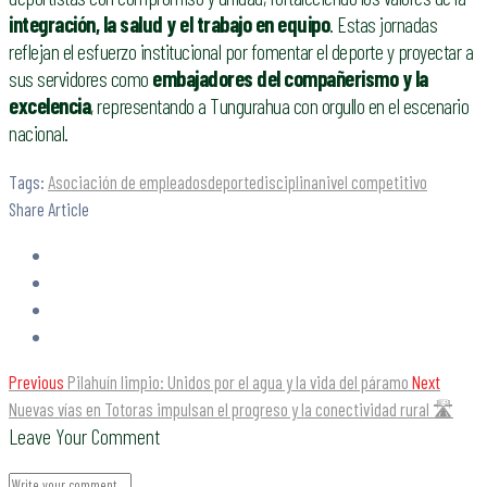
integración, la salud y el trabajo en equipo
. Estas jornadas
reflejan el esfuerzo institucional por fomentar el deporte y proyectar a
sus servidores como
embajadores del compañerismo y la
excelencia
, representando a Tungurahua con orgullo en el escenario
nacional.
Tags:
Asociación de empleados
deporte
disciplina
nivel competitivo
Share Article
Previous
Pilahuín limpio: Unidos por el agua y la vida del páramo
Next
Nuevas vías en Totoras impulsan el progreso y la conectividad rural 🛣️
Leave Your Comment