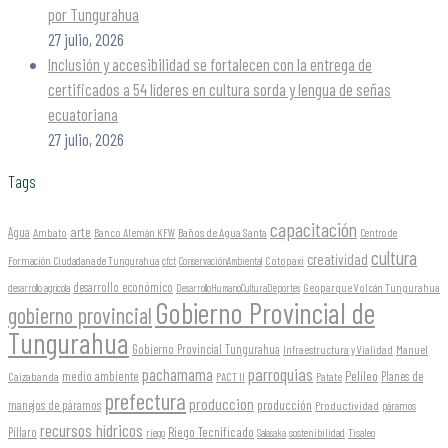
por Tungurahua
27 julio, 2026
Inclusión y accesibilidad se fortalecen con la entrega de
certificados a 54 líderes en cultura sorda y lengua de señas
ecuatoriana
27 julio, 2026
Tags
capacitación
arte
Agua
Ambato
Banco Alemán KFW
Baños de Agua Santa
Centro de
cultura
creatividad
Formación Ciudadana de Tungurahua
Cotopaxi
cfct
ConservaciónAmbiental
desarrollo económico
Geoparque Volcán Tungurahua
desarrollo agrícola
DesarrolloHumanoCulturaDeportes
Gobierno Provincial de
gobierno provincial
Tungurahua
Gobierno Provincial Tungurahua
Infraestructura y Vialidad
Manuel
parroquias
pachamama
Pelileo
medio ambiente
Planes de
Caizabanda
PACT II
Patate
prefectura
produccion
producción
manejos de páramos
Productividad
páramos
recursos hídricos
Riego Tecnificado
Píllaro
sostenibilidad
riego
Salasaka
Tisaleo