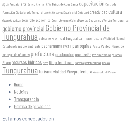
capacitación
arte
Agua
Ambato
Banco Alemán KFW
Baños de Agua Santa
Centro de
cultura
creatividad
Formación Ciudadana de Tungurahua
Cotopaxi
cfct
ConservaciónAmbiental
desarrollo económico
Geoparque Volcán Tungurahua
desarrollo agrícola
DesarrolloHumanoCulturaDeportes
Gobierno Provincial de
gobierno provincial
Tungurahua
Gobierno Provincial Tungurahua
Infraestructura y Vialidad
Manuel
parroquias
pachamama
Pelileo
medio ambiente
Planes de
Caizabanda
PACT II
Patate
prefectura
produccion
producción
manejos de páramos
Productividad
páramos
recursos hídricos
Riego Tecnificado
Píllaro
sostenibilidad
riego
Salasaka
Tisaleo
Tungurahua
turismo
Viceprefectura
vialidad
Vía Ambato - El Corazón
Home
Noticias
Transparencia
Política de privacidad
Estamos conectados en