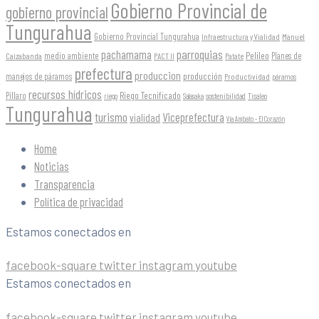
Gobierno Provincial de
gobierno provincial
Tungurahua
Gobierno Provincial Tungurahua
Infraestructura y Vialidad
Manuel
parroquias
pachamama
Pelileo
medio ambiente
Planes de
Caizabanda
PACT II
Patate
prefectura
produccion
producción
manejos de páramos
Productividad
páramos
recursos hídricos
Riego Tecnificado
Píllaro
sostenibilidad
riego
Salasaka
Tisaleo
Tungurahua
turismo
Viceprefectura
vialidad
Vía Ambato - El Corazón
Home
Noticias
Transparencia
Política de privacidad
Estamos conectados en
facebook-square
twitter
instagram
youtube
Estamos conectados en
facebook-square
twitter
instagram
youtube