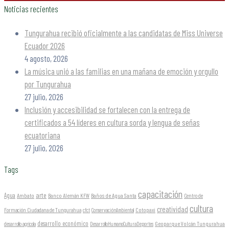
Noticias recientes
Tungurahua recibió oficialmente a las candidatas de Miss Universe
Ecuador 2026
4 agosto, 2026
La música unió a las familias en una mañana de emoción y orgullo
por Tungurahua
27 julio, 2026
Inclusión y accesibilidad se fortalecen con la entrega de
certificados a 54 líderes en cultura sorda y lengua de señas
ecuatoriana
27 julio, 2026
Tags
capacitación
arte
Agua
Ambato
Banco Alemán KFW
Baños de Agua Santa
Centro de
cultura
creatividad
Formación Ciudadana de Tungurahua
Cotopaxi
cfct
ConservaciónAmbiental
desarrollo económico
Geoparque Volcán Tungurahua
desarrollo agrícola
DesarrolloHumanoCulturaDeportes