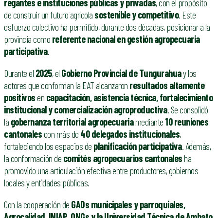
regantes e instituciones públicas y privadas
, con el propósito
de construir un futuro agrícola
sostenible y competitivo
. Este
esfuerzo colectivo ha permitido, durante dos décadas, posicionar a la
provincia como
referente nacional en gestión agropecuaria
participativa
.
Durante el
2025
, el
Gobierno Provincial de Tungurahua
y los
actores que conforman la EAT alcanzaron
resultados altamente
positivos
en
capacitación, asistencia técnica, fortalecimiento
institucional y comercialización agroproductiva
. Se consolidó
la
gobernanza territorial agropecuaria
mediante
10 reuniones
cantonales
con más de
40 delegados institucionales
,
fortaleciendo los espacios de
planificación participativa
. Además,
la conformación de
comités agropecuarios cantonales
ha
promovido una articulación efectiva entre productores, gobiernos
locales y entidades públicas.
Con la cooperación de
GADs municipales y parroquiales,
Agrocalidad, INIAP, ONGs y la Universidad Técnica de Ambato
,