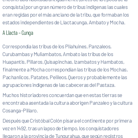
conquista) por un gran número de tribus indlgenas las cuales
eran regidas por el más anciano de la tribu, que formaban los
estados independientes de Llactacunga, Amba­to y Mocha.
A Llacta – Cunga
Correspondía las tribus de los Pilahui­nes, Panzaleos,
Curubambas y Muliambatos, Ambato las tribus de los
Huapantis, Pillaros, Quisapin­chas, lzambatos y Hambatos,
final­mente a Mocha correspondían las tribus de los Mochas,
Pachanlicos, Patates, Pelileos, Queros y probable­mente las
agrupaciones indígenas de las cabeceras del Pastaza.
Muchos historiadores concuerdan que en estas tierras se
encontraba asentada la cultura aborigen Panzaleo y la cultura
Cosanga-Pillaro.
Después que Cristóbal Colón pisara el continente por primera
vez en 1492, tras un lapso de tiempo, los conquistadores
llegaron a la provincia de Tungurahua, que según registros