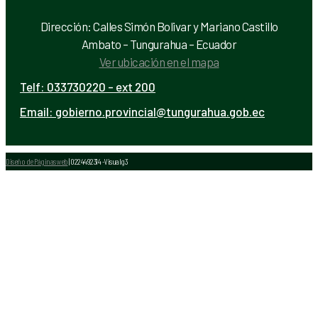
Dirección: Calles Simón Bolivar y Mariano Castillo
Ambato – Tungurahua – Ecuador
Ver ubicación en el mapa
Telf:
033730220 - ext 200
Email:
gobierno.provincial@tungurahua.gob.ec
Diseño de Páginas web
| 0224492314 -Visualg3