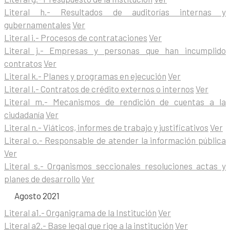
Literal h.- Resultados de auditorías internas y
gubernamentales
Ver
Literal i.- Procesos de contrataciones
Ver
Literal j.- Empresas y personas que han incumplido
contratos
Ver
Literal k.- Planes y programas en ejecución
Ver
Literal l.- Contratos de crédito externos o internos
Ver
Literal m.- Mecanismos de rendición de cuentas a la
ciudadanía
Ver
Literal n.- Viáticos, informes de trabajo y justificativos
Ver
Literal o.- Responsable de atender la información pública
Ver
Literal s.- Organismos seccionales resoluciones actas y
planes de desarrollo
Ver
Agosto 2021
Literal a1.- Organigrama de la Institución
Ver
Literal a2.- Base legal que rige a la institución
Ver