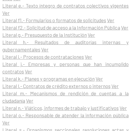
Literal e.- Texto íntegro de contratos colectivos vigentes
Ver
Literal f1.- Formularios o formatos de solicitudes
Ver
Literal f2.- Solicitud de acceso a la Información Pública
Ver
Literal g.- Presupuesto de la Institución
Ver
Literal h.- Resultados de auditorías internas y
gubernamentales
Ver
Literal i.- Procesos de contrataciones
Ver
Literal j.- Empresas y personas que han incumplido
contratos
Ver
Literal k.- Planes y programas en ejecución
Ver
Literal l.- Contratos de crédito externos o internos
Ver
Literal m.- Mecanismos de rendición de cuentas a la
ciudadanía
Ver
Literal n.- Viáticos, informes de trabajo y justificativos
Ver
Literal o.- Responsable de atender la información pública
Ver
Literal s.- Organismos seccionales resoluciones actas y