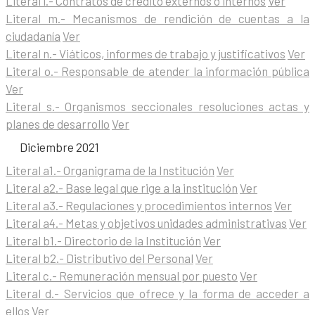
Literal l.- Contratos de crédito externos o internos
Ver
Literal m.- Mecanismos de rendición de cuentas a la
ciudadanía
Ver
Literal n.- Viáticos, informes de trabajo y justificativos
Ver
Literal o.- Responsable de atender la información pública
Ver
Literal s.- Organismos seccionales resoluciones actas y
planes de desarrollo
Ver
Diciembre 2021
Literal a1.- Organigrama de la Institución
Ver
Literal a2.- Base legal que rige a la institución
Ver
Literal a3.- Regulaciones y procedimientos internos
Ver
Literal a4.- Metas y objetivos unidades administrativas
Ver
Literal b1.- Directorio de la Institución
Ver
Literal b2.- Distributivo del Personal
Ver
Literal c.- Remuneración mensual por puesto
Ver
Literal d.- Servicios que ofrece y la forma de acceder a
ellos
Ver