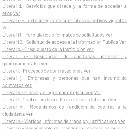
Literal d.- Servicios que ofrece y la forma de acceder a
ellos
Ver
Literal e.- Texto íntegro de contratos colectivos vigentes
Ver
Literal f1.- Formularios o formatos de solicitudes
Ver
Literal f2.- Solicitud de acceso a la Información Pública
Ver
Literal g.- Presupuesto de la Institución
Ver
Literal h.- Resultados de auditorías internas y
gubernamentales
Ver
Literal i.- Procesos de contrataciones
Ver
Literal j.- Empresas y personas que han incumplido
contratos
Ver
Literal k.- Planes y programas en ejecución
Ver
Literal l.- Contratos de crédito externos o internos
Ver
Literal m.- Mecanismos de rendición de cuentas a la
ciudadanía
Ver
Literal n.- Viáticos, informes de trabajo y justificativos
Ver
Literal o.- Responsable de atender la información pública