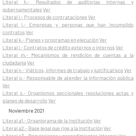
Literal h.- Resultados de auditorías internas y
gubernamentales
Ver
Literal i.- Procesos de contrataciones
Ver
Literal j.- Empresas y personas que han incumplido
contratos
Ver
Literal k.- Planes y programas en ejecución
Ver
Literal l.- Contratos de crédito externos o internos
Ver
Literal m.- Mecanismos de rendición de cuentas a la
ciudadanía
Ver
Literal n.- Viáticos, informes de trabajo y justificativos
Ver
Literal o.- Responsable de atender la información pública
Ver
Literal s.- Organismos seccionales resoluciones actas y
planes de desarrollo
Ver
Noviembre 2021
Literal a1.- Organigrama de la Institución
Ver
Literal a2.- Base legal que rige a la institución
Ver
Literal a3.- Regulaciones y procedimientos internos
Ver