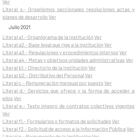
Ver
Literal s.- Organismos seccionales resoluciones actas y
planes de desarrollo
Ver
Julio 2021
Literal a1.- Organigrama de la Institución
Ver
Literal a2.- Base legal que rige a la institución
Ver
Literal a3.- Regulaciones y procedimientos internos
Ver
Literal a4.- Metas y objetivos unidades administrativas
Ver
Literal b1.- Directorio de la Institución
Ver
Literal b2.- Distributivo del Personal
Ver
Literal c.- Remuneración mensual por puesto
Ver
Literal d.- Servicios que ofrece y la forma de acceder a
ellos
Ver
Literal e.- Texto íntegro de contratos colectivos vigentes
Ver
Literal f1.- Formularios o formatos de solicitudes
Ver
Literal f2.- Solicitud de acceso a la Información Pública
Ver
Literal g.- Presupuesto de la Institución
Ver