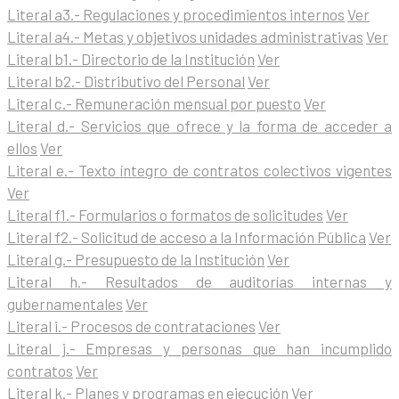
Literal a3.- Regulaciones y procedimientos internos
Ver
Literal a4.- Metas y objetivos unidades administrativas
Ver
Literal b1.- Directorio de la Institución
Ver
Literal b2.- Distributivo del Personal
Ver
Literal c.- Remuneración mensual por puesto
Ver
Literal d.- Servicios que ofrece y la forma de acceder a
ellos
Ver
Literal e.- Texto íntegro de contratos colectivos vigentes
Ver
Literal f1.- Formularios o formatos de solicitudes
Ver
Literal f2.- Solicitud de acceso a la Información Pública
Ver
Literal g.- Presupuesto de la Institución
Ver
Literal h.- Resultados de auditorías internas y
gubernamentales
Ver
Literal i.- Procesos de contrataciones
Ver
Literal j.- Empresas y personas que han incumplido
contratos
Ver
Literal k.- Planes y programas en ejecución
Ver