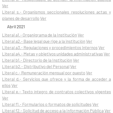
Ver
Literal s.- Organismos seccionales resoluciones actas y
planes de desarrollo
Ver
Abril 2021
Literal a1.- Organigrama de la Institución
Ver
Literal a2.- Base legal que rige a la institución
Ver
Literal a3.- Regulaciones y procedimientos internos
Ver
Literal a4.- Metas y objetivos unidades administrativas
Ver
Literal b1.- Directorio de la Institución
Ver
Literal b2.- Distributivo del Personal
Ver
Literal c.- Remuneración mensual por puesto
Ver
Literal d.- Servicios que ofrece y la forma de acceder a
ellos
Ver
Literal e.- Texto íntegro de contratos colectivos vigentes
Ver
Literal f1.- Formularios o formatos de solicitudes
Ver
Literal f2.- Solicitud de acceso a la Información Pública
Ver