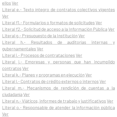
ellos
Ver
Literal e.- Texto íntegro de contratos colectivos vigentes
Ver
Literal f1.- Formularios o formatos de solicitudes
Ver
Literal f2.- Solicitud de acceso a la Información Pública
Ver
Literal g.- Presupuesto de la Institución
Ver
Literal h.- Resultados de auditorías internas y
gubernamentales
Ver
Literal i.- Procesos de contrataciones
Ver
Literal j.- Empresas y personas que han incumplido
contratos
Ver
Literal k.- Planes y programas en ejecución
Ver
Literal l.- Contratos de crédito externos o internos
Ver
Literal m.- Mecanismos de rendición de cuentas a la
ciudadanía
Ver
Literal n.- Viáticos, informes de trabajo y justificativos
Ver
Literal o.- Responsable de atender la información pública
Ver