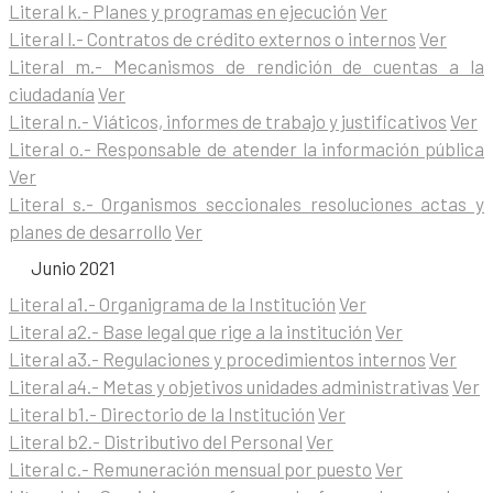
Literal k.- Planes y programas en ejecución
Ver
Literal l.- Contratos de crédito externos o internos
Ver
Literal m.- Mecanismos de rendición de cuentas a la
ciudadanía
Ver
Literal n.- Viáticos, informes de trabajo y justificativos
Ver
Literal o.- Responsable de atender la información pública
Ver
Literal s.- Organismos seccionales resoluciones actas y
planes de desarrollo
Ver
Junio 2021
Literal a1.- Organigrama de la Institución
Ver
Literal a2.- Base legal que rige a la institución
Ver
Literal a3.- Regulaciones y procedimientos internos
Ver
Literal a4.- Metas y objetivos unidades administrativas
Ver
Literal b1.- Directorio de la Institución
Ver
Literal b2.- Distributivo del Personal
Ver
Literal c.- Remuneración mensual por puesto
Ver