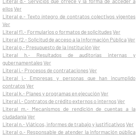
Literal d.- Servicios que ofrece y la forma de acceder a
ellos
Ver
Literal e.- Texto íntegro de contratos colectivos vigentes
Ver
Literal f1.- Formularios o formatos de solicitudes
Ver
Literal f2.- Solicitud de acceso a la Información Pública
Ver
Literal g.- Presupuesto de la Institución
Ver
Literal h.- Resultados de auditorías internas y
gubernamentales
Ver
Literal i.- Procesos de contrataciones
Ver
Literal j.- Empresas y personas que han incumplido
contratos
Ver
Literal k.- Planes y programas en ejecución
Ver
Literal l.- Contratos de crédito externos o internos
Ver
Literal m.- Mecanismos de rendición de cuentas a la
ciudadanía
Ver
Literal n.- Viáticos, informes de trabajo y justificativos
Ver
Literal o.- Responsable de atender la información pública