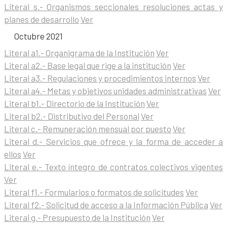
Literal s.- Organismos seccionales resoluciones actas y
planes de desarrollo
Ver
Octubre 2021
Literal a1.- Organigrama de la Institución
Ver
Literal a2.- Base legal que rige a la institución
Ver
Literal a3.- Regulaciones y procedimientos internos
Ver
Literal a4.- Metas y objetivos unidades administrativas
Ver
Literal b1.- Directorio de la Institución
Ver
Literal b2.- Distributivo del Personal
Ver
Literal c.- Remuneración mensual por puesto
Ver
Literal d.- Servicios que ofrece y la forma de acceder a
ellos
Ver
Literal e.- Texto íntegro de contratos colectivos vigentes
Ver
Literal f1.- Formularios o formatos de solicitudes
Ver
Literal f2.- Solicitud de acceso a la Información Pública
Ver
Literal g.- Presupuesto de la Institución
Ver