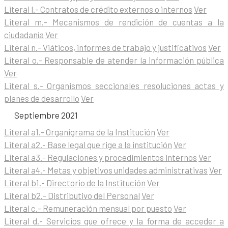
Literal l.- Contratos de crédito externos o internos
Ver
Literal m.- Mecanismos de rendición de cuentas a la
ciudadanía
Ver
Literal n.- Viáticos, informes de trabajo y justificativos
Ver
Literal o.- Responsable de atender la información pública
Ver
Literal s.- Organismos seccionales resoluciones actas y
planes de desarrollo
Ver
Septiembre 2021
Literal a1.- Organigrama de la Institución
Ver
Literal a2.- Base legal que rige a la institución
Ver
Literal a3.- Regulaciones y procedimientos internos
Ver
Literal a4.- Metas y objetivos unidades administrativas
Ver
Literal b1.- Directorio de la Institución
Ver
Literal b2.- Distributivo del Personal
Ver
Literal c.- Remuneración mensual por puesto
Ver
Literal d.- Servicios que ofrece y la forma de acceder a