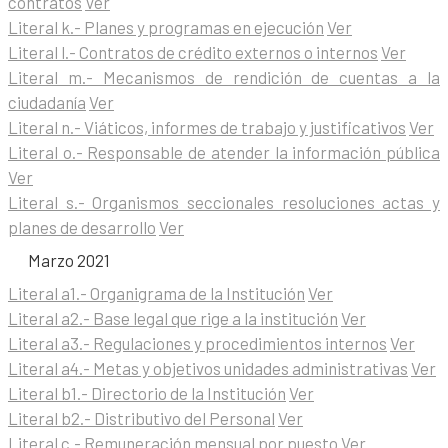
contratos
Ver
Literal k.- Planes y programas en ejecución
Ver
Literal l.- Contratos de crédito externos o internos
Ver
Literal m.- Mecanismos de rendición de cuentas a la
ciudadanía
Ver
Literal n.- Viáticos, informes de trabajo y justificativos
Ver
Literal o.- Responsable de atender la información pública
Ver
Literal s.- Organismos seccionales resoluciones actas y
planes de desarrollo
Ver
Marzo 2021
Literal a1.- Organigrama de la Institución
Ver
Literal a2.- Base legal que rige a la institución
Ver
Literal a3.- Regulaciones y procedimientos internos
Ver
Literal a4.- Metas y objetivos unidades administrativas
Ver
Literal b1.- Directorio de la Institución
Ver
Literal b2.- Distributivo del Personal
Ver
Literal c.- Remuneración mensual por puesto
Ver