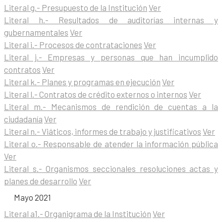
Literal g.- Presupuesto de la Institución
Ver
Literal h.- Resultados de auditorías internas y
gubernamentales
Ver
Literal i.- Procesos de contrataciones
Ver
Literal j.- Empresas y personas que han incumplido
contratos
Ver
Literal k.- Planes y programas en ejecución
Ver
Literal l.- Contratos de crédito externos o internos
Ver
Literal m.- Mecanismos de rendición de cuentas a la
ciudadanía
Ver
Literal n.- Viáticos, informes de trabajo y justificativos
Ver
Literal o.- Responsable de atender la información pública
Ver
Literal s.- Organismos seccionales resoluciones actas y
planes de desarrollo
Ver
Mayo 2021
Literal a1.- Organigrama de la Institución
Ver