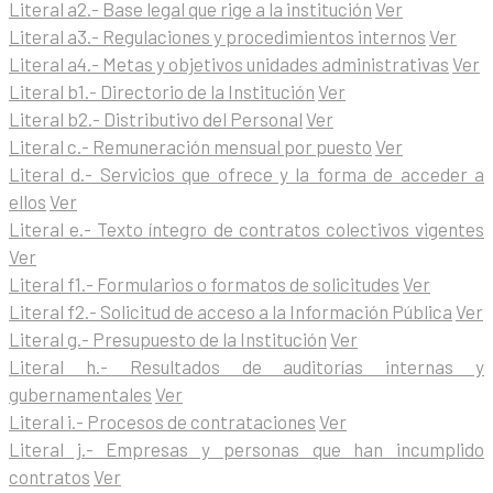
Literal a2.- Base legal que rige a la institución
Ver
Literal a3.- Regulaciones y procedimientos internos
Ver
Literal a4.- Metas y objetivos unidades administrativas
Ver
Literal b1.- Directorio de la Institución
Ver
Literal b2.- Distributivo del Personal
Ver
Literal c.- Remuneración mensual por puesto
Ver
Literal d.- Servicios que ofrece y la forma de acceder a
ellos
Ver
Literal e.- Texto íntegro de contratos colectivos vigentes
Ver
Literal f1.- Formularios o formatos de solicitudes
Ver
Literal f2.- Solicitud de acceso a la Información Pública
Ver
Literal g.- Presupuesto de la Institución
Ver
Literal h.- Resultados de auditorías internas y
gubernamentales
Ver
Literal i.- Procesos de contrataciones
Ver
Literal j.- Empresas y personas que han incumplido
contratos
Ver