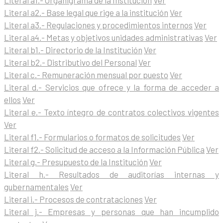
Literal a1.- Organigrama de la Institución
Ver
Literal a2.- Base legal que rige a la institución
Ver
Literal a3.- Regulaciones y procedimientos internos
Ver
Literal a4.- Metas y objetivos unidades administrativas
Ver
Literal b1.- Directorio de la Institución
Ver
Literal b2.- Distributivo del Personal
Ver
Literal c.- Remuneración mensual por puesto
Ver
Literal d.- Servicios que ofrece y la forma de acceder a
ellos
Ver
Literal e.- Texto íntegro de contratos colectivos vigentes
Ver
Literal f1.- Formularios o formatos de solicitudes
Ver
Literal f2.- Solicitud de acceso a la Información Pública
Ver
Literal g.- Presupuesto de la Institución
Ver
Literal h.- Resultados de auditorías internas y
gubernamentales
Ver
Literal i.- Procesos de contrataciones
Ver
Literal j.- Empresas y personas que han incumplido