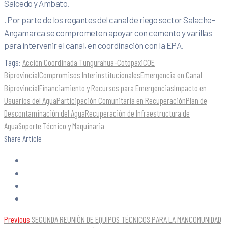
Salcedo y Ambato.
. Por parte de los regantes del canal de riego sector Salache-
Angamarca se comprometen apoyar con cemento y varillas
para intervenir el canal, en coordinación con la EPA.
Tags:
Acción Coordinada Tungurahua-Cotopaxi
COE
Biprovincial
Compromisos Interinstitucionales
Emergencia en Canal
Biprovincial
Financiamiento y Recursos para Emergencias
Impacto en
Usuarios del Agua
Participación Comunitaria en Recuperación
Plan de
Descontaminación del Agua
Recuperación de Infraestructura de
Agua
Soporte Técnico y Maquinaria
Share Article
Previous
SEGUNDA REUNIÓN DE EQUIPOS TÉCNICOS PARA LA MANCOMUNIDAD