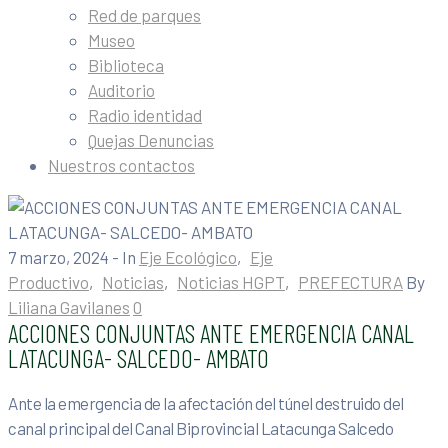
Red de parques
Museo
Biblioteca
Auditorio
Radio identidad
Quejas Denuncias
Nuestros contactos
7 marzo, 2024
- In
Eje Ecológico
‚
Eje
Productivo
‚
Noticias
‚
Noticias HGPT
‚
PREFECTURA
By
Liliana Gavilanes
0
ACCIONES CONJUNTAS ANTE EMERGENCIA CANAL
LATACUNGA- SALCEDO- AMBATO
Ante la emergencia de la afectación del túnel destruido del
canal principal del Canal Biprovincial Latacunga Salcedo