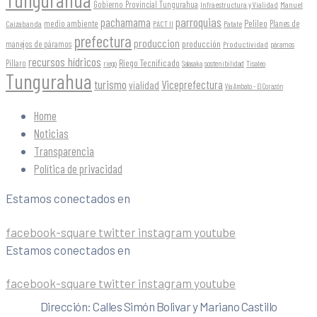
Gobierno Provincial Tungurahua
Infraestructura y Vialidad
Manuel
parroquias
pachamama
Pelileo
medio ambiente
Planes de
Caizabanda
PACT II
Patate
prefectura
produccion
producción
manejos de páramos
Productividad
páramos
recursos hídricos
Riego Tecnificado
Píllaro
sostenibilidad
riego
Salasaka
Tisaleo
Tungurahua
turismo
Viceprefectura
vialidad
Vía Ambato - El Corazón
Home
Noticias
Transparencia
Política de privacidad
Estamos conectados en
facebook-square
twitter
instagram
youtube
Estamos conectados en
facebook-square
twitter
instagram
youtube
Dirección: Calles Simón Bolivar y Mariano Castillo