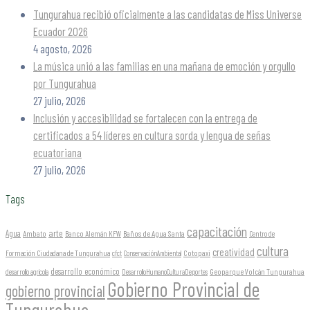
Tungurahua recibió oficialmente a las candidatas de Miss Universe
Ecuador 2026
4 agosto, 2026
La música unió a las familias en una mañana de emoción y orgullo
por Tungurahua
27 julio, 2026
Inclusión y accesibilidad se fortalecen con la entrega de
certificados a 54 líderes en cultura sorda y lengua de señas
ecuatoriana
27 julio, 2026
Tags
capacitación
arte
Agua
Ambato
Banco Alemán KFW
Baños de Agua Santa
Centro de
cultura
creatividad
Formación Ciudadana de Tungurahua
Cotopaxi
cfct
ConservaciónAmbiental
desarrollo económico
Geoparque Volcán Tungurahua
desarrollo agrícola
DesarrolloHumanoCulturaDeportes
Gobierno Provincial de
gobierno provincial
Tungurahua