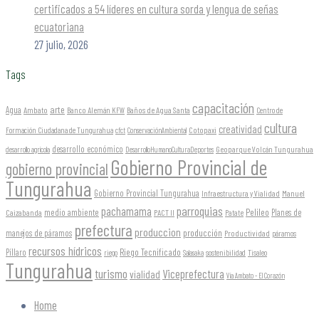
certificados a 54 líderes en cultura sorda y lengua de señas
ecuatoriana
27 julio, 2026
Tags
capacitación
arte
Agua
Ambato
Banco Alemán KFW
Baños de Agua Santa
Centro de
cultura
creatividad
Formación Ciudadana de Tungurahua
Cotopaxi
cfct
ConservaciónAmbiental
desarrollo económico
Geoparque Volcán Tungurahua
desarrollo agrícola
DesarrolloHumanoCulturaDeportes
Gobierno Provincial de
gobierno provincial
Tungurahua
Gobierno Provincial Tungurahua
Infraestructura y Vialidad
Manuel
parroquias
pachamama
Pelileo
medio ambiente
Planes de
Caizabanda
PACT II
Patate
prefectura
produccion
producción
manejos de páramos
Productividad
páramos
recursos hídricos
Riego Tecnificado
Píllaro
sostenibilidad
riego
Salasaka
Tisaleo
Tungurahua
turismo
Viceprefectura
vialidad
Vía Ambato - El Corazón
Home