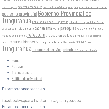
creatividad
Formación Ciudadana de Tungurahua
Cotopaxi
cfct
ConservaciónAmbiental
desarrollo económico
Geoparque Volcán Tungurahua
desarrollo agrícola
DesarrolloHumanoCulturaDeportes
Gobierno Provincial de
gobierno provincial
Tungurahua
Gobierno Provincial Tungurahua
Infraestructura y Vialidad
Manuel
parroquias
pachamama
Pelileo
medio ambiente
Planes de
Caizabanda
PACT II
Patate
prefectura
produccion
producción
manejos de páramos
Productividad
páramos
recursos hídricos
Riego Tecnificado
Píllaro
sostenibilidad
riego
Salasaka
Tisaleo
Tungurahua
turismo
Viceprefectura
vialidad
Vía Ambato - El Corazón
Home
Noticias
Transparencia
Política de privacidad
Estamos conectados en
facebook-square
twitter
instagram
youtube
Estamos conectados en