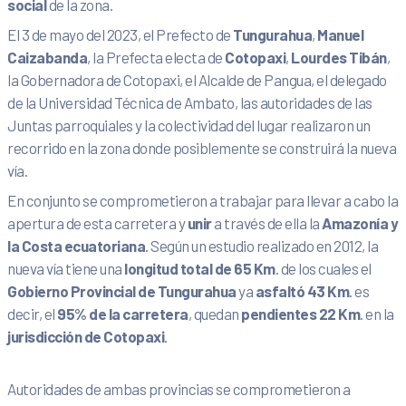
social
de la zona.
El 3 de mayo del 2023, el Prefecto de
Tungurahua
,
Manuel
Caizabanda
, la Prefecta electa de
Cotopaxi
,
Lourdes Tibán
,
la Gobernadora de Cotopaxi, el Alcalde de Pangua, el delegado
de la Universidad Técnica de Ambato, las autoridades de las
Juntas parroquiales y la colectividad del lugar realizaron un
recorrido en la zona donde posiblemente se construirá la nueva
vía.
En conjunto se comprometieron a trabajar para llevar a cabo la
apertura de esta carretera y
unir
a través de ella la
Amazonía y
la Costa ecuatoriana
. Según un estudio realizado en 2012, la
nueva vía tiene una
longitud total de 65 Km
. de los cuales el
Gobierno Provincial de Tungurahua
ya
asfaltó 43 Km
. es
decir, el
95% de la carretera
, quedan
pendientes 22 Km
. en la
jurisdicción de Cotopaxi
.
Autoridades de ambas provincias se comprometieron a