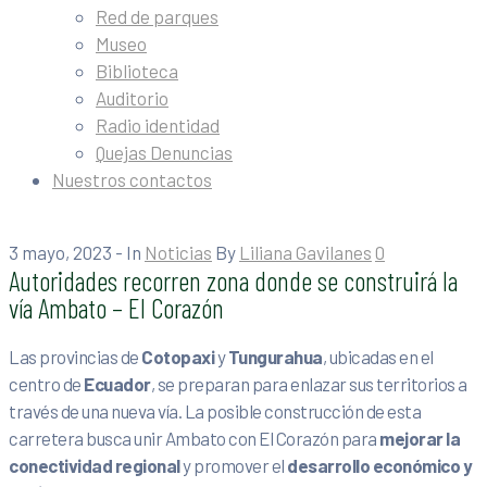
Red de parques
Museo
Biblioteca
Auditorio
Radio identidad
Quejas Denuncias
Nuestros contactos
3 mayo, 2023
- In
Noticias
By
Liliana Gavilanes
0
Autoridades recorren zona donde se construirá la
vía Ambato – El Corazón
Las provincias de
Cotopaxi
y
Tungurahua
, ubicadas en el
centro de
Ecuador
, se preparan para enlazar sus territorios a
través de una nueva vía. La posible construcción de esta
carretera busca unir Ambato con El Corazón para
mejorar la
conectividad regional
y promover el
desarrollo económico y