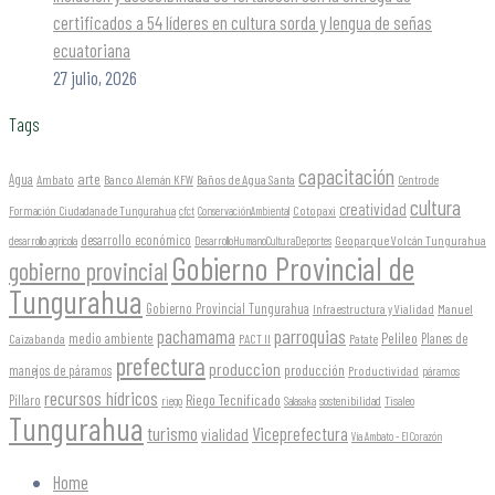
certificados a 54 líderes en cultura sorda y lengua de señas
ecuatoriana
27 julio, 2026
Tags
capacitación
arte
Agua
Ambato
Banco Alemán KFW
Baños de Agua Santa
Centro de
cultura
creatividad
Formación Ciudadana de Tungurahua
Cotopaxi
cfct
ConservaciónAmbiental
desarrollo económico
Geoparque Volcán Tungurahua
desarrollo agrícola
DesarrolloHumanoCulturaDeportes
Gobierno Provincial de
gobierno provincial
Tungurahua
Gobierno Provincial Tungurahua
Infraestructura y Vialidad
Manuel
parroquias
pachamama
Pelileo
medio ambiente
Planes de
Caizabanda
PACT II
Patate
prefectura
produccion
producción
manejos de páramos
Productividad
páramos
recursos hídricos
Riego Tecnificado
Píllaro
sostenibilidad
riego
Salasaka
Tisaleo
Tungurahua
turismo
Viceprefectura
vialidad
Vía Ambato - El Corazón
Home