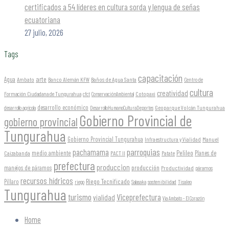
certificados a 54 líderes en cultura sorda y lengua de señas
ecuatoriana
27 julio, 2026
Tags
capacitación
arte
Agua
Ambato
Banco Alemán KFW
Baños de Agua Santa
Centro de
cultura
creatividad
Formación Ciudadana de Tungurahua
Cotopaxi
cfct
ConservaciónAmbiental
desarrollo económico
Geoparque Volcán Tungurahua
desarrollo agrícola
DesarrolloHumanoCulturaDeportes
Gobierno Provincial de
gobierno provincial
Tungurahua
Gobierno Provincial Tungurahua
Infraestructura y Vialidad
Manuel
parroquias
pachamama
Pelileo
medio ambiente
Planes de
Caizabanda
PACT II
Patate
prefectura
produccion
producción
manejos de páramos
Productividad
páramos
recursos hídricos
Riego Tecnificado
Píllaro
sostenibilidad
riego
Salasaka
Tisaleo
Tungurahua
turismo
Viceprefectura
vialidad
Vía Ambato - El Corazón
Home