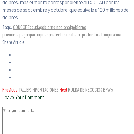
dólares, más el monto correspondiente al COOTAD por los
meses de septiembre y octubre, que equivale a 129 millones de
dólares.
Tags:
CONGOPE
deuda
gobierno nacional
gobierno
provincial
pagos
parroquias
prefectura
trabajo. prefectura
Tungurahua
Share Article
Previous
TALLER IMPORTACIONES
Next
RUEDA DE NEGOCIOS BPA´s
Leave Your Comment