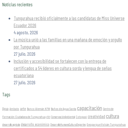
Noticias recientes
Tungurahua recibió oficialmente a las candidatas de Miss Universe
Ecuador 2026
4 agosto, 2026
La música unió a las familias en una mañana de emoción y orgullo
por Tungurahua
27 julio, 2026
Inclusión y accesibilidad se fortalecen con la entrega de
certificados a 54 líderes en cultura sorda y lengua de señas
ecuatoriana
27 julio, 2026
Tags
capacitación
arte
Agua
Ambato
Banco Alemán KFW
Baños de Agua Santa
Centro de
cultura
creatividad
Formación Ciudadana de Tungurahua
Cotopaxi
cfct
ConservaciónAmbiental
desarrollo económico
Geoparque Volcán Tungurahua
desarrollo agrícola
DesarrolloHumanoCulturaDeportes