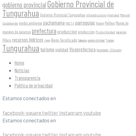
Gobierno Provincial de
gobierno provincial
Tungurahua
Gobierno Provincial Tungurahua
Infraestructura y Vialidad
Manuel
parroquias
pachamama
Pelileo
medio ambiente
Planes de
Caizabanda
PACT II
Patate
prefectura
produccion
producción
manejos de páramos
Productividad
páramos
recursos hídricos
Riego Tecnificado
Píllaro
sostenibilidad
riego
Salasaka
Tisaleo
Tungurahua
turismo
Viceprefectura
vialidad
Vía Ambato - El Corazón
Home
Noticias
Transparencia
Política de privacidad
Estamos conectados en
facebook-square
twitter
instagram
youtube
Estamos conectados en
facebook-square
twitter
instagram
youtube