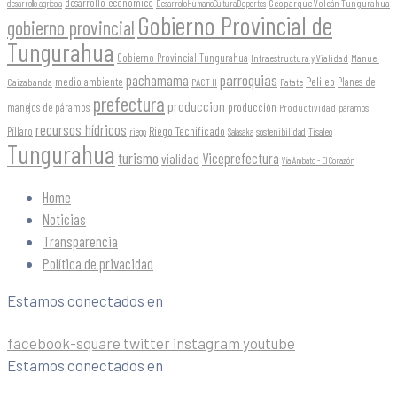
desarrollo económico
Geoparque Volcán Tungurahua
desarrollo agrícola
DesarrolloHumanoCulturaDeportes
Gobierno Provincial de
gobierno provincial
Tungurahua
Gobierno Provincial Tungurahua
Infraestructura y Vialidad
Manuel
parroquias
pachamama
Pelileo
medio ambiente
Planes de
Caizabanda
PACT II
Patate
prefectura
produccion
producción
manejos de páramos
Productividad
páramos
recursos hídricos
Riego Tecnificado
Píllaro
sostenibilidad
riego
Salasaka
Tisaleo
Tungurahua
turismo
Viceprefectura
vialidad
Vía Ambato - El Corazón
Home
Noticias
Transparencia
Política de privacidad
Estamos conectados en
facebook-square
twitter
instagram
youtube
Estamos conectados en