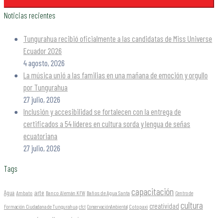
Noticias recientes
Tungurahua recibió oficialmente a las candidatas de Miss Universe
Ecuador 2026
4 agosto, 2026
La música unió a las familias en una mañana de emoción y orgullo
por Tungurahua
27 julio, 2026
Inclusión y accesibilidad se fortalecen con la entrega de
certificados a 54 líderes en cultura sorda y lengua de señas
ecuatoriana
27 julio, 2026
Tags
capacitación
arte
Agua
Ambato
Banco Alemán KFW
Baños de Agua Santa
Centro de
cultura
creatividad
Formación Ciudadana de Tungurahua
Cotopaxi
cfct
ConservaciónAmbiental