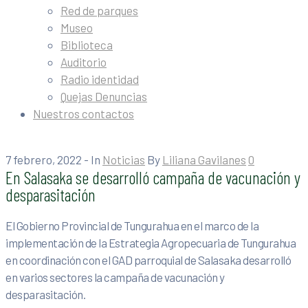
Red de parques
Museo
Biblioteca
Auditorio
Radio identidad
Quejas Denuncias
Nuestros contactos
7 febrero, 2022
- In
Noticias
By
Liliana Gavilanes
0
En Salasaka se desarrolló campaña de vacunación y
desparasitación
El Gobierno Provincial de Tungurahua en el marco de la
implementación de la Estrategia Agropecuaria de Tungurahua
en coordinación con el GAD parroquial de Salasaka desarrolló
en varios sectores la campaña de vacunación y
desparasitación.