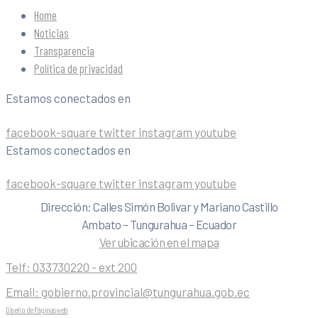
Home
Noticias
Transparencia
Política de privacidad
Estamos conectados en
facebook-square
twitter
instagram
youtube
Estamos conectados en
facebook-square
twitter
instagram
youtube
Dirección: Calles Simón Bolivar y Mariano Castillo
Ambato – Tungurahua – Ecuador
Ver ubicación en el mapa
Telf:
033730220 - ext 200
Email:
gobierno.provincial@tungurahua.gob.ec
Diseño de Páginas web
| 0224492314 -Visualg3