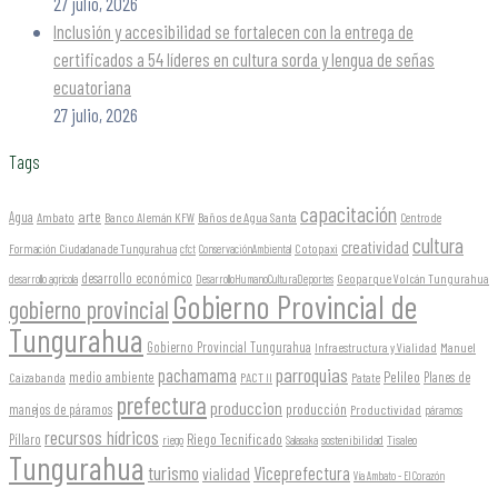
27 julio, 2026
Inclusión y accesibilidad se fortalecen con la entrega de
certificados a 54 líderes en cultura sorda y lengua de señas
ecuatoriana
27 julio, 2026
Tags
capacitación
arte
Agua
Ambato
Banco Alemán KFW
Baños de Agua Santa
Centro de
cultura
creatividad
Formación Ciudadana de Tungurahua
Cotopaxi
cfct
ConservaciónAmbiental
desarrollo económico
Geoparque Volcán Tungurahua
desarrollo agrícola
DesarrolloHumanoCulturaDeportes
Gobierno Provincial de
gobierno provincial
Tungurahua
Gobierno Provincial Tungurahua
Infraestructura y Vialidad
Manuel
parroquias
pachamama
Pelileo
medio ambiente
Planes de
Caizabanda
PACT II
Patate
prefectura
produccion
producción
manejos de páramos
Productividad
páramos
recursos hídricos
Riego Tecnificado
Píllaro
sostenibilidad
riego
Salasaka
Tisaleo
Tungurahua
turismo
Viceprefectura
vialidad
Vía Ambato - El Corazón