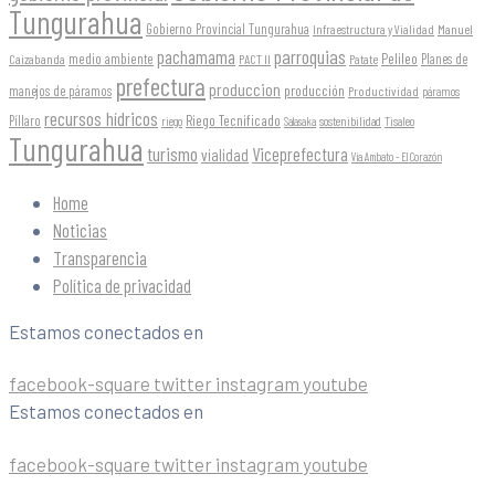
Tungurahua
Gobierno Provincial Tungurahua
Infraestructura y Vialidad
Manuel
parroquias
pachamama
Pelileo
medio ambiente
Planes de
Caizabanda
PACT II
Patate
prefectura
produccion
producción
manejos de páramos
Productividad
páramos
recursos hídricos
Riego Tecnificado
Píllaro
sostenibilidad
riego
Salasaka
Tisaleo
Tungurahua
turismo
Viceprefectura
vialidad
Vía Ambato - El Corazón
Home
Noticias
Transparencia
Política de privacidad
Estamos conectados en
facebook-square
twitter
instagram
youtube
Estamos conectados en
facebook-square
twitter
instagram
youtube