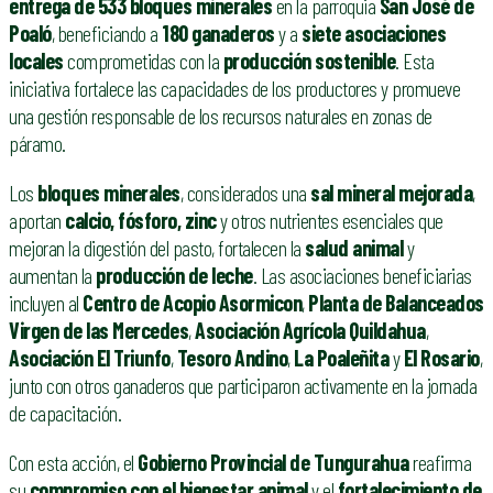
entrega de 533 bloques minerales
en la parroquia
San José de
Poaló
, beneficiando a
180 ganaderos
y a
siete asociaciones
locales
comprometidas con la
producción sostenible
. Esta
iniciativa fortalece las capacidades de los productores y promueve
una gestión responsable de los recursos naturales en zonas de
páramo.
Los
bloques minerales
, considerados una
sal mineral mejorada
,
aportan
calcio, fósforo, zinc
y otros nutrientes esenciales que
mejoran la digestión del pasto, fortalecen la
salud animal
y
aumentan la
producción de leche
. Las asociaciones beneficiarias
incluyen al
Centro de Acopio Asormicon
,
Planta de Balanceados
Virgen de las Mercedes
,
Asociación Agrícola Quildahua
,
Asociación El Triunfo
,
Tesoro Andino
,
La Poaleñita
y
El Rosario
,
junto con otros ganaderos que participaron activamente en la jornada
de capacitación.
Con esta acción, el
Gobierno Provincial de Tungurahua
reafirma
su
compromiso con el bienestar animal
y el
fortalecimiento de