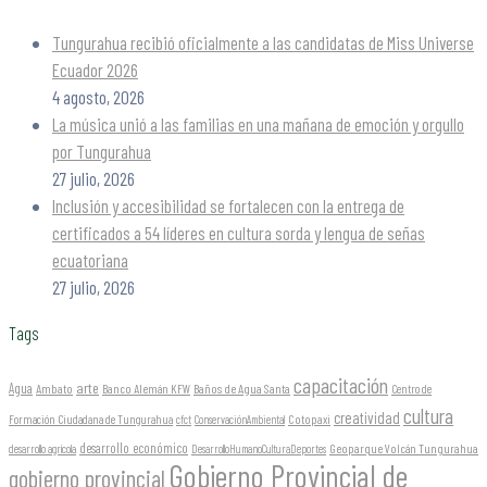
Tungurahua recibió oficialmente a las candidatas de Miss Universe
Ecuador 2026
4 agosto, 2026
La música unió a las familias en una mañana de emoción y orgullo
por Tungurahua
27 julio, 2026
Inclusión y accesibilidad se fortalecen con la entrega de
certificados a 54 líderes en cultura sorda y lengua de señas
ecuatoriana
27 julio, 2026
Tags
capacitación
arte
Agua
Ambato
Banco Alemán KFW
Baños de Agua Santa
Centro de
cultura
creatividad
Formación Ciudadana de Tungurahua
Cotopaxi
cfct
ConservaciónAmbiental
desarrollo económico
Geoparque Volcán Tungurahua
desarrollo agrícola
DesarrolloHumanoCulturaDeportes
Gobierno Provincial de
gobierno provincial