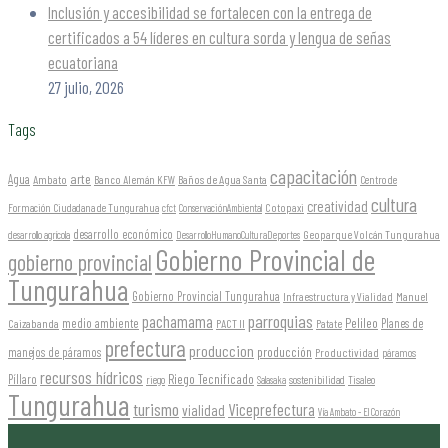
Inclusión y accesibilidad se fortalecen con la entrega de
certificados a 54 líderes en cultura sorda y lengua de señas
ecuatoriana
27 julio, 2026
Tags
capacitación
arte
Agua
Ambato
Banco Alemán KFW
Baños de Agua Santa
Centro de
cultura
creatividad
Formación Ciudadana de Tungurahua
Cotopaxi
cfct
ConservaciónAmbiental
desarrollo económico
Geoparque Volcán Tungurahua
desarrollo agrícola
DesarrolloHumanoCulturaDeportes
Gobierno Provincial de
gobierno provincial
Tungurahua
Gobierno Provincial Tungurahua
Infraestructura y Vialidad
Manuel
parroquias
pachamama
Pelileo
medio ambiente
Planes de
Caizabanda
PACT II
Patate
prefectura
produccion
producción
manejos de páramos
Productividad
páramos
recursos hídricos
Riego Tecnificado
Píllaro
sostenibilidad
riego
Salasaka
Tisaleo
Tungurahua
turismo
Viceprefectura
vialidad
Vía Ambato - El Corazón