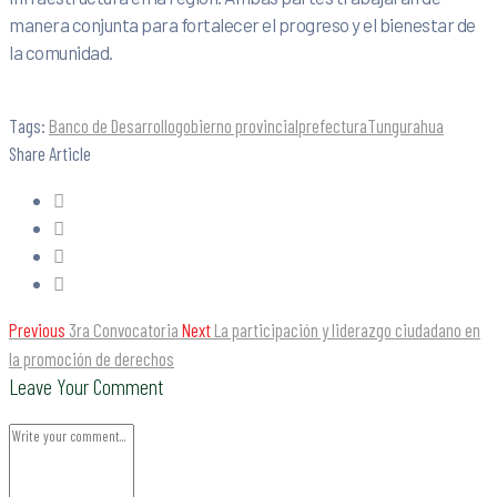
manera conjunta para fortalecer el progreso y el bienestar de
la comunidad.
Tags:
Banco de Desarrollo
gobierno provincial
prefectura
Tungurahua
Share Article
Previous
3ra Convocatoria
Next
La participación y liderazgo ciudadano en
la promoción de derechos
Leave Your Comment