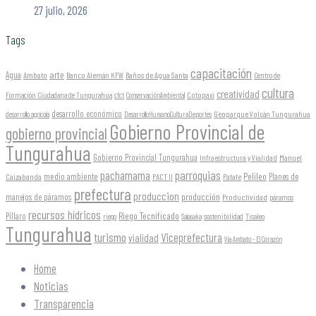
27 julio, 2026
Tags
capacitación
arte
Agua
Ambato
Banco Alemán KFW
Baños de Agua Santa
Centro de
cultura
creatividad
Formación Ciudadana de Tungurahua
Cotopaxi
cfct
ConservaciónAmbiental
desarrollo económico
Geoparque Volcán Tungurahua
desarrollo agrícola
DesarrolloHumanoCulturaDeportes
Gobierno Provincial de
gobierno provincial
Tungurahua
Gobierno Provincial Tungurahua
Infraestructura y Vialidad
Manuel
parroquias
pachamama
Pelileo
medio ambiente
Planes de
Caizabanda
PACT II
Patate
prefectura
produccion
producción
manejos de páramos
Productividad
páramos
recursos hídricos
Riego Tecnificado
Píllaro
sostenibilidad
riego
Salasaka
Tisaleo
Tungurahua
turismo
Viceprefectura
vialidad
Vía Ambato - El Corazón
Home
Noticias
Transparencia