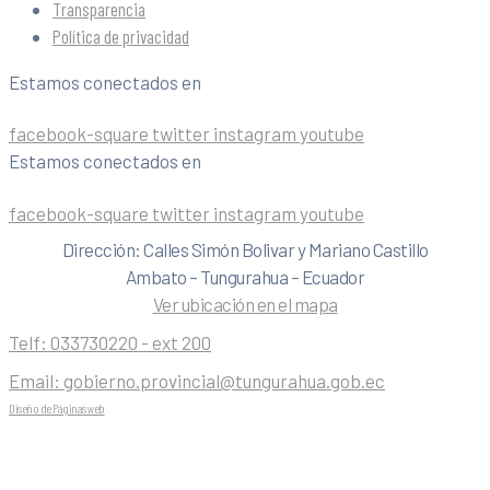
Transparencia
Política de privacidad
Estamos conectados en
facebook-square
twitter
instagram
youtube
Estamos conectados en
facebook-square
twitter
instagram
youtube
Dirección: Calles Simón Bolivar y Mariano Castillo
Ambato – Tungurahua – Ecuador
Ver ubicación en el mapa
Telf:
033730220 - ext 200
Email:
gobierno.provincial@tungurahua.gob.ec
Diseño de Páginas web
| 0224492314 -Visualg3