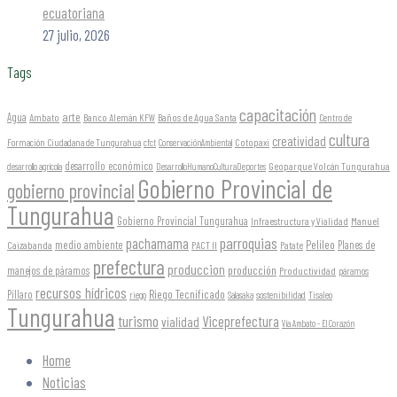
ecuatoriana
27 julio, 2026
Tags
capacitación
arte
Agua
Ambato
Banco Alemán KFW
Baños de Agua Santa
Centro de
cultura
creatividad
Formación Ciudadana de Tungurahua
Cotopaxi
cfct
ConservaciónAmbiental
desarrollo económico
Geoparque Volcán Tungurahua
desarrollo agrícola
DesarrolloHumanoCulturaDeportes
Gobierno Provincial de
gobierno provincial
Tungurahua
Gobierno Provincial Tungurahua
Infraestructura y Vialidad
Manuel
parroquias
pachamama
Pelileo
medio ambiente
Planes de
Caizabanda
PACT II
Patate
prefectura
produccion
producción
manejos de páramos
Productividad
páramos
recursos hídricos
Riego Tecnificado
Píllaro
sostenibilidad
riego
Salasaka
Tisaleo
Tungurahua
turismo
Viceprefectura
vialidad
Vía Ambato - El Corazón
Home
Noticias