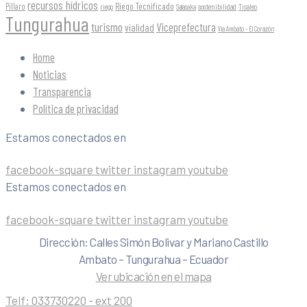
recursos hídricos
Riego Tecnificado
Píllaro
sostenibilidad
riego
Salasaka
Tisaleo
Tungurahua
turismo
Viceprefectura
vialidad
Vía Ambato - El Corazón
Home
Noticias
Transparencia
Política de privacidad
Estamos conectados en
facebook-square
twitter
instagram
youtube
Estamos conectados en
facebook-square
twitter
instagram
youtube
Dirección: Calles Simón Bolivar y Mariano Castillo
Ambato – Tungurahua – Ecuador
Ver ubicación en el mapa
Telf:
033730220 - ext 200