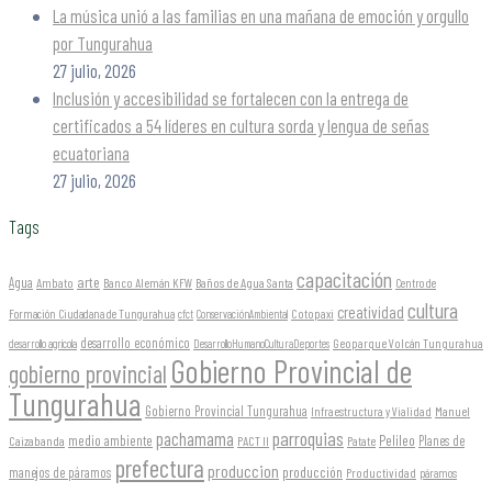
La música unió a las familias en una mañana de emoción y orgullo
por Tungurahua
27 julio, 2026
Inclusión y accesibilidad se fortalecen con la entrega de
certificados a 54 líderes en cultura sorda y lengua de señas
ecuatoriana
27 julio, 2026
Tags
capacitación
arte
Agua
Ambato
Banco Alemán KFW
Baños de Agua Santa
Centro de
cultura
creatividad
Formación Ciudadana de Tungurahua
Cotopaxi
cfct
ConservaciónAmbiental
desarrollo económico
Geoparque Volcán Tungurahua
desarrollo agrícola
DesarrolloHumanoCulturaDeportes
Gobierno Provincial de
gobierno provincial
Tungurahua
Gobierno Provincial Tungurahua
Infraestructura y Vialidad
Manuel
parroquias
pachamama
Pelileo
medio ambiente
Planes de
Caizabanda
PACT II
Patate
prefectura
produccion
producción
manejos de páramos
Productividad
páramos