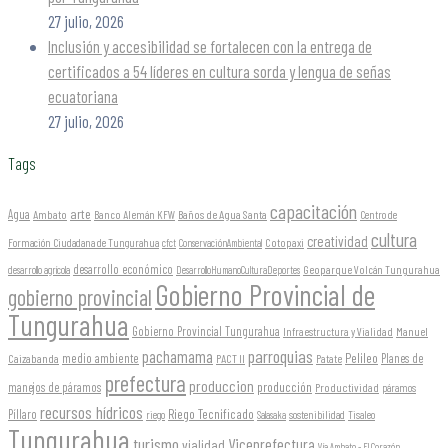
27 julio, 2026
Inclusión y accesibilidad se fortalecen con la entrega de
certificados a 54 líderes en cultura sorda y lengua de señas
ecuatoriana
27 julio, 2026
Tags
capacitación
arte
Agua
Ambato
Banco Alemán KFW
Baños de Agua Santa
Centro de
cultura
creatividad
Formación Ciudadana de Tungurahua
Cotopaxi
cfct
ConservaciónAmbiental
desarrollo económico
Geoparque Volcán Tungurahua
desarrollo agrícola
DesarrolloHumanoCulturaDeportes
Gobierno Provincial de
gobierno provincial
Tungurahua
Gobierno Provincial Tungurahua
Infraestructura y Vialidad
Manuel
parroquias
pachamama
Pelileo
medio ambiente
Planes de
Caizabanda
PACT II
Patate
prefectura
produccion
producción
manejos de páramos
Productividad
páramos
recursos hídricos
Riego Tecnificado
Píllaro
sostenibilidad
riego
Salasaka
Tisaleo
Tungurahua
turismo
Viceprefectura
vialidad
Vía Ambato - El Corazón