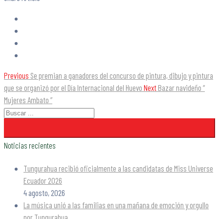
Previous
Se premian a ganadores del concurso de pintura, dibujo y pintura
que se organizó por el Día Internacional del Huevo
Next
Bazar navideño “
Mujeres Ambato ”
Noticias recientes
Tungurahua recibió oficialmente a las candidatas de Miss Universe
Ecuador 2026
4 agosto, 2026
La música unió a las familias en una mañana de emoción y orgullo
por Tungurahua