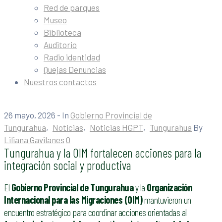
Red de parques
Museo
Biblioteca
Auditorio
Radio identidad
Quejas Denuncias
Nuestros contactos
26 mayo, 2026
- In
Gobierno Provincial de
Tungurahua
‚
Noticias
‚
Noticias HGPT
‚
Tungurahua
By
Liliana Gavilanes
0
Tungurahua y la OIM fortalecen acciones para la
integración social y productiva
El
Gobierno Provincial de Tungurahua
y la
Organización
Internacional para las Migraciones (OIM)
mantuvieron un
encuentro estratégico para coordinar acciones orientadas al