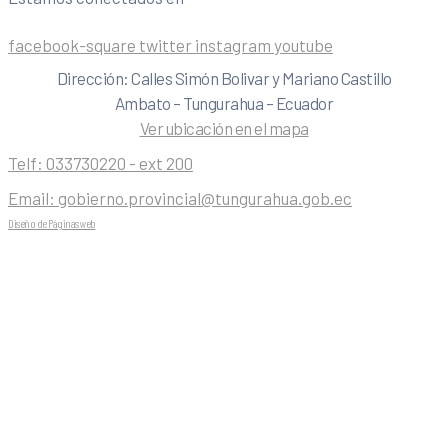
facebook-square
twitter
instagram
youtube
Dirección: Calles Simón Bolivar y Mariano Castillo
Ambato – Tungurahua – Ecuador
Ver ubicación en el mapa
Telf:
033730220 - ext 200
Email:
gobierno.provincial@tungurahua.gob.ec
Diseño de Páginas web
| 0224492314 -Visualg3