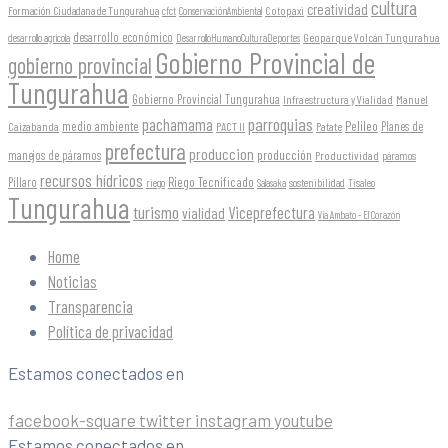
cultura
creatividad
Formación Ciudadana de Tungurahua
Cotopaxi
cfct
ConservaciónAmbiental
desarrollo económico
Geoparque Volcán Tungurahua
desarrollo agrícola
DesarrolloHumanoCulturaDeportes
Gobierno Provincial de
gobierno provincial
Tungurahua
Gobierno Provincial Tungurahua
Infraestructura y Vialidad
Manuel
parroquias
pachamama
Pelileo
medio ambiente
Planes de
Caizabanda
PACT II
Patate
prefectura
produccion
producción
manejos de páramos
Productividad
páramos
recursos hídricos
Riego Tecnificado
Píllaro
sostenibilidad
riego
Salasaka
Tisaleo
Tungurahua
turismo
Viceprefectura
vialidad
Vía Ambato - El Corazón
Home
Noticias
Transparencia
Política de privacidad
Estamos conectados en
facebook-square
twitter
instagram
youtube
Estamos conectados en