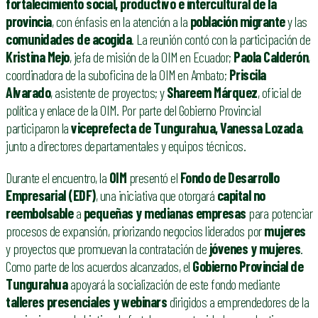
fortalecimiento social, productivo e intercultural de la
provincia
, con énfasis en la atención a la
población migrante
y las
comunidades de acogida
. La reunión contó con la participación de
Kristina Mejo
, jefa de misión de la OIM en Ecuador;
Paola Calderón
,
coordinadora de la suboficina de la OIM en Ambato;
Priscila
Alvarado
, asistente de proyectos; y
Shareem Márquez
, oficial de
política y enlace de la OIM. Por parte del Gobierno Provincial
participaron la
viceprefecta de Tungurahua, Vanessa Lozada
,
junto a directores departamentales y equipos técnicos.
Durante el encuentro, la
OIM
presentó el
Fondo de Desarrollo
Empresarial (EDF)
, una iniciativa que otorgará
capital no
reembolsable
a
pequeñas y medianas empresas
para potenciar
procesos de expansión, priorizando negocios liderados por
mujeres
y proyectos que promuevan la contratación de
jóvenes y mujeres
.
Como parte de los acuerdos alcanzados, el
Gobierno Provincial de
Tungurahua
apoyará la socialización de este fondo mediante
talleres presenciales y webinars
dirigidos a emprendedores de la