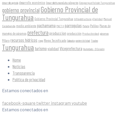
desarrollo económico
Geoparque Volcán Tungurahua
desarrollo agrícola
DesarrolloHumanoCulturaDeportes
Gobierno Provincial de
gobierno provincial
Tungurahua
Gobierno Provincial Tungurahua
Infraestructura y Vialidad
Manuel
parroquias
pachamama
Pelileo
medio ambiente
Planes de
Caizabanda
PACT II
Patate
prefectura
produccion
producción
manejos de páramos
Productividad
páramos
recursos hídricos
Riego Tecnificado
Píllaro
sostenibilidad
riego
Salasaka
Tisaleo
Tungurahua
turismo
Viceprefectura
vialidad
Vía Ambato - El Corazón
Home
Noticias
Transparencia
Política de privacidad
Estamos conectados en
facebook-square
twitter
instagram
youtube
Estamos conectados en