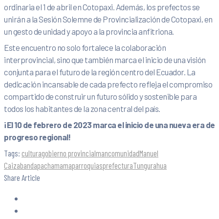
ordinaria el 1 de abril en Cotopaxi. Además, los prefectos se
unirán a la Sesión Solemne de Provincialización de Cotopaxi, en
un gesto de unidad y apoyo a la provincia anfitriona.
Este encuentro no solo fortalece la colaboración
interprovincial, sino que también marca el inicio de una visión
conjunta para el futuro de la región centro del Ecuador. La
dedicación incansable de cada prefecto refleja el compromiso
compartido de construir un futuro sólido y sostenible para
todos los habitantes de la zona central del país.
¡El 10 de febrero de 2023 marca el inicio de una nueva era de
progreso regional!
Tags:
cultura
gobierno provincial
mancomunidad
Manuel
Caizabanda
pachamama
parroquias
prefectura
Tungurahua
Share Article