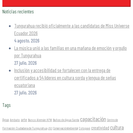
Noticias recientes
Tungurahua recibió oficialmente a las candidatas de Miss Universe
Ecuador 2026
4 agosto, 2026
La música unió a las familias en una mañana de emoción y orgullo
por Tungurahua
27 julio, 2026
Inclusión y accesibilidad se fortalecen con la entrega de
certificados a 54 líderes en cultura sorda y lengua de señas
ecuatoriana
27 julio, 2026
Tags
capacitación
arte
Agua
Ambato
Banco Alemán KFW
Baños de Agua Santa
Centro de
cultura
creatividad
Formación Ciudadana de Tungurahua
Cotopaxi
cfct
ConservaciónAmbiental