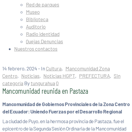
Red de parques
Museo
Biblioteca
Auditorio
Radio identidad
Quejas Denuncias
Nuestros contactos
14 febrero, 2024
- In
Cultura
‚
Mancomunidad Zona
Centro
‚
Noticias
‚
Noticias HGPT
‚
PREFECTURA
‚
Sin
categoría
By
tungurahua
0
Mancomunidad reunida en Pastaza
Mancomunidad de Gobiernos Provinciales de la Zona Centro
del Ecuador: Uniendo Fuerzas por el Desarrollo Regional
La ciudad de Puyo, en la hermosa provincia de Pastaza, fue el
epicentro de la Segunda Sesión Ordinaria de la Mancomunidad