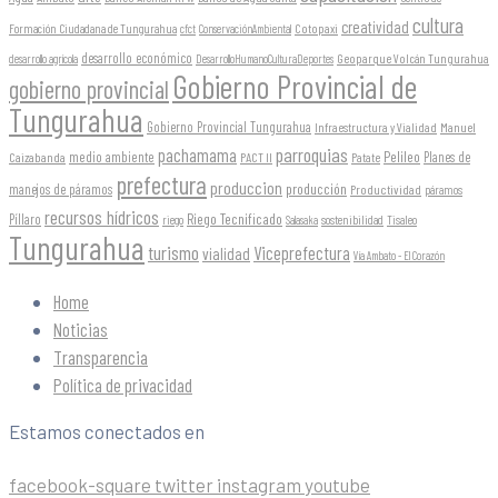
cultura
creatividad
Formación Ciudadana de Tungurahua
Cotopaxi
cfct
ConservaciónAmbiental
desarrollo económico
Geoparque Volcán Tungurahua
desarrollo agrícola
DesarrolloHumanoCulturaDeportes
Gobierno Provincial de
gobierno provincial
Tungurahua
Gobierno Provincial Tungurahua
Infraestructura y Vialidad
Manuel
parroquias
pachamama
Pelileo
medio ambiente
Planes de
Caizabanda
PACT II
Patate
prefectura
produccion
producción
manejos de páramos
Productividad
páramos
recursos hídricos
Riego Tecnificado
Píllaro
sostenibilidad
riego
Salasaka
Tisaleo
Tungurahua
turismo
Viceprefectura
vialidad
Vía Ambato - El Corazón
Home
Noticias
Transparencia
Política de privacidad
Estamos conectados en
facebook-square
twitter
instagram
youtube