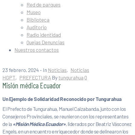
Red de parques
Museo
Biblioteca
Auditorio
Radio identidad
Quejas Denuncias
Nuestros contactos
23 febrero, 2024
- In
Noticias
‚
Noticias
HGPT
‚
PREFECTURA
By
tungurahua
0
Misión médica Ecuador
Un Ejemplo de Solidaridad Reconocido por Tungurahua
El Prefecto de Tungurahua, Manuel Caizabanda, junto con los
Consejeros Provinciales, se reunieron con los representantes
de la
«Misión Médica Ecuador»
, liderados por Beatriz Vásconez
Engels, en un encuentro enriquecedor donde se delinearon los