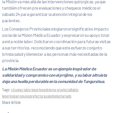
la Misión va más allá de las intervenciones quirúrgicas, ya que
también ofrecen pre evaluaciones y chequeos médicos el
sábado 24 para garantizar la atención integral de los
pacientes.
Los Consejeros Provinciales elogiaron el significativo impacto
social de la Misión Médica Ecuador y expresaron su apoyo total
a esta noble labor. Solicitaron coordinación para futuras visitas
a sus territorios, reconociendo que este esfuerzo conjunto
brinda salud y bienestar a las personas más necesitadas de la
provincia.
La Misión Médica Ecuador es un ejemplo inspirador de
solidaridad y compromiso con el prójimo, y su labor altruista
deja una huella perdurable en la comunidad de Tungurahua.
Tags:
cirugías labio leporino
gobierno provincial
labio
leporino
parroquias
prefectura
salud
voluntariado
Share Article