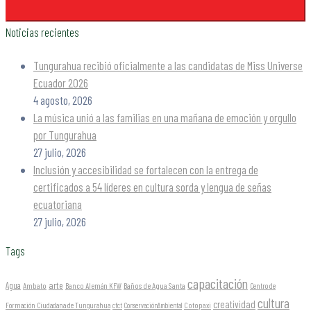
Noticias recientes
Tungurahua recibió oficialmente a las candidatas de Miss Universe
Ecuador 2026
4 agosto, 2026
La música unió a las familias en una mañana de emoción y orgullo
por Tungurahua
27 julio, 2026
Inclusión y accesibilidad se fortalecen con la entrega de
certificados a 54 líderes en cultura sorda y lengua de señas
ecuatoriana
27 julio, 2026
Tags
capacitación
arte
Agua
Ambato
Banco Alemán KFW
Baños de Agua Santa
Centro de
cultura
creatividad
Formación Ciudadana de Tungurahua
Cotopaxi
cfct
ConservaciónAmbiental