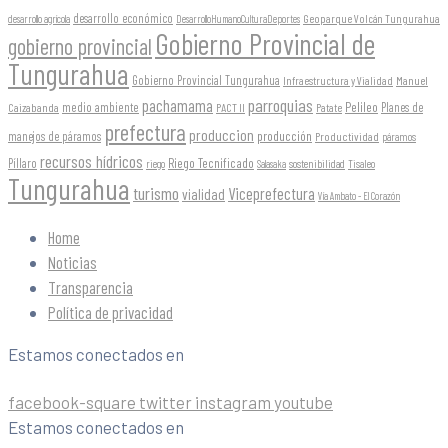
desarrollo económico
Geoparque Volcán Tungurahua
desarrollo agrícola
DesarrolloHumanoCulturaDeportes
Gobierno Provincial de
gobierno provincial
Tungurahua
Gobierno Provincial Tungurahua
Infraestructura y Vialidad
Manuel
parroquias
pachamama
Pelileo
medio ambiente
Planes de
Caizabanda
PACT II
Patate
prefectura
produccion
producción
manejos de páramos
Productividad
páramos
recursos hídricos
Riego Tecnificado
Píllaro
sostenibilidad
riego
Salasaka
Tisaleo
Tungurahua
turismo
Viceprefectura
vialidad
Vía Ambato - El Corazón
Home
Noticias
Transparencia
Política de privacidad
Estamos conectados en
facebook-square
twitter
instagram
youtube
Estamos conectados en