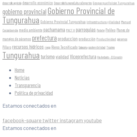
desarrollo económico
Geoparque Volcán Tungurahua
desarrollo agrícola
DesarrolloHumanoCulturaDeportes
Gobierno Provincial de
gobierno provincial
Tungurahua
Gobierno Provincial Tungurahua
Infraestructura y Vialidad
Manuel
parroquias
pachamama
Pelileo
medio ambiente
Planes de
Caizabanda
PACT II
Patate
prefectura
produccion
producción
manejos de páramos
Productividad
páramos
recursos hídricos
Riego Tecnificado
Píllaro
sostenibilidad
riego
Salasaka
Tisaleo
Tungurahua
turismo
Viceprefectura
vialidad
Vía Ambato - El Corazón
Home
Noticias
Transparencia
Política de privacidad
Estamos conectados en
facebook-square
twitter
instagram
youtube
Estamos conectados en