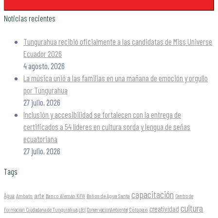
Noticias recientes
Tungurahua recibió oficialmente a las candidatas de Miss Universe
Ecuador 2026
4 agosto, 2026
La música unió a las familias en una mañana de emoción y orgullo
por Tungurahua
27 julio, 2026
Inclusión y accesibilidad se fortalecen con la entrega de
certificados a 54 líderes en cultura sorda y lengua de señas
ecuatoriana
27 julio, 2026
Tags
capacitación
arte
Agua
Ambato
Banco Alemán KFW
Baños de Agua Santa
Centro de
cultura
creatividad
Formación Ciudadana de Tungurahua
Cotopaxi
cfct
ConservaciónAmbiental