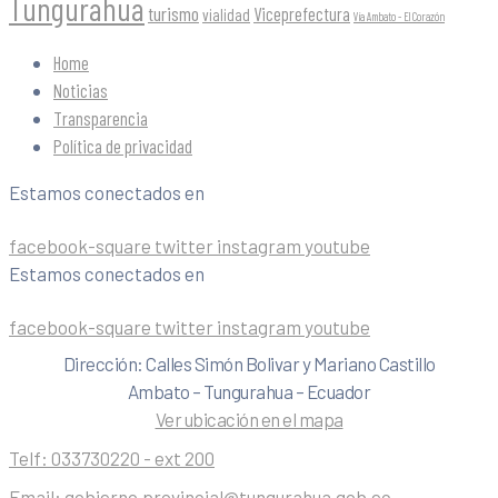
Tungurahua
turismo
Viceprefectura
vialidad
Vía Ambato - El Corazón
Home
Noticias
Transparencia
Política de privacidad
Estamos conectados en
facebook-square
twitter
instagram
youtube
Estamos conectados en
facebook-square
twitter
instagram
youtube
Dirección: Calles Simón Bolivar y Mariano Castillo
Ambato – Tungurahua – Ecuador
Ver ubicación en el mapa
Telf:
033730220 - ext 200
Email:
gobierno.provincial@tungurahua.gob.ec