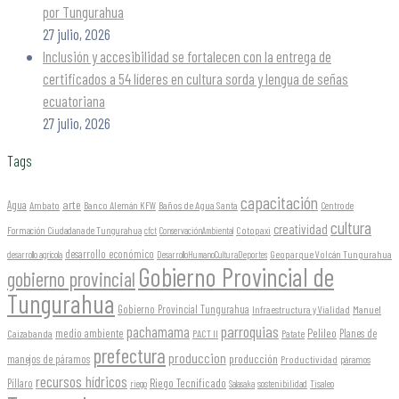
por Tungurahua
27 julio, 2026
Inclusión y accesibilidad se fortalecen con la entrega de
certificados a 54 líderes en cultura sorda y lengua de señas
ecuatoriana
27 julio, 2026
Tags
capacitación
arte
Agua
Ambato
Banco Alemán KFW
Baños de Agua Santa
Centro de
cultura
creatividad
Formación Ciudadana de Tungurahua
Cotopaxi
cfct
ConservaciónAmbiental
desarrollo económico
Geoparque Volcán Tungurahua
desarrollo agrícola
DesarrolloHumanoCulturaDeportes
Gobierno Provincial de
gobierno provincial
Tungurahua
Gobierno Provincial Tungurahua
Infraestructura y Vialidad
Manuel
parroquias
pachamama
Pelileo
medio ambiente
Planes de
Caizabanda
PACT II
Patate
prefectura
produccion
producción
manejos de páramos
Productividad
páramos
recursos hídricos
Riego Tecnificado
Píllaro
sostenibilidad
riego
Salasaka
Tisaleo