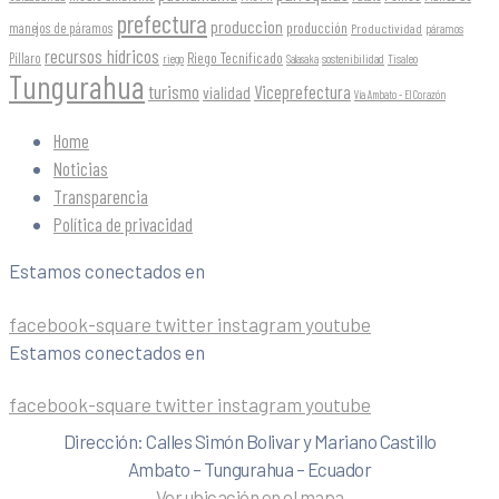
prefectura
produccion
producción
manejos de páramos
Productividad
páramos
recursos hídricos
Riego Tecnificado
Píllaro
sostenibilidad
riego
Salasaka
Tisaleo
Tungurahua
turismo
Viceprefectura
vialidad
Vía Ambato - El Corazón
Home
Noticias
Transparencia
Política de privacidad
Estamos conectados en
facebook-square
twitter
instagram
youtube
Estamos conectados en
facebook-square
twitter
instagram
youtube
Dirección: Calles Simón Bolivar y Mariano Castillo
Ambato – Tungurahua – Ecuador
Ver ubicación en el mapa