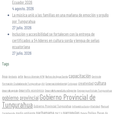
Ecuador 2026
4 agosto, 2026
La música unió a las familias en una mañana de emoción y orgullo
por Tungurahua
27 julio, 2026
Inclusión y accesibilidad se fortalecen con la entrega de
certificados a 54 líderes en cultura sorda y lengua de señas
ecuatoriana
27 julio, 2026
Tags
capacitación
arte
Agua
Ambato
Banco Alemán KFW
Baños de Agua Santa
Centro de
cultura
creatividad
Formación Ciudadana de Tungurahua
Cotopaxi
cfct
ConservaciónAmbiental
desarrollo económico
Geoparque Volcán Tungurahua
desarrollo agrícola
DesarrolloHumanoCulturaDeportes
Gobierno Provincial de
gobierno provincial
Tungurahua
Gobierno Provincial Tungurahua
Infraestructura y Vialidad
Manuel
parroquias
pachamama
Pelileo
medio ambiente
Planes de
Caizabanda
PACT II
Patate