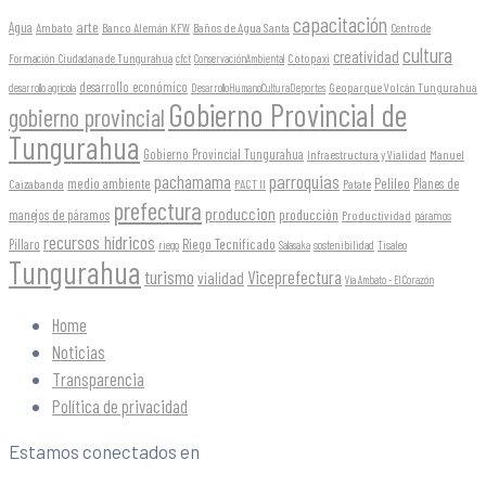
capacitación
arte
Agua
Ambato
Banco Alemán KFW
Baños de Agua Santa
Centro de
cultura
creatividad
Formación Ciudadana de Tungurahua
Cotopaxi
cfct
ConservaciónAmbiental
desarrollo económico
Geoparque Volcán Tungurahua
desarrollo agrícola
DesarrolloHumanoCulturaDeportes
Gobierno Provincial de
gobierno provincial
Tungurahua
Gobierno Provincial Tungurahua
Infraestructura y Vialidad
Manuel
parroquias
pachamama
Pelileo
medio ambiente
Planes de
Caizabanda
PACT II
Patate
prefectura
produccion
producción
manejos de páramos
Productividad
páramos
recursos hídricos
Riego Tecnificado
Píllaro
sostenibilidad
riego
Salasaka
Tisaleo
Tungurahua
turismo
Viceprefectura
vialidad
Vía Ambato - El Corazón
Home
Noticias
Transparencia
Política de privacidad
Estamos conectados en