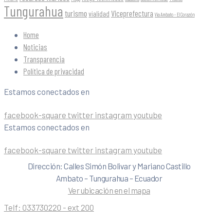
Tungurahua
turismo
Viceprefectura
vialidad
Vía Ambato - El Corazón
Home
Noticias
Transparencia
Política de privacidad
Estamos conectados en
facebook-square
twitter
instagram
youtube
Estamos conectados en
facebook-square
twitter
instagram
youtube
Dirección: Calles Simón Bolivar y Mariano Castillo
Ambato – Tungurahua – Ecuador
Ver ubicación en el mapa
Telf:
033730220 - ext 200