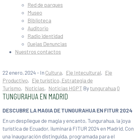
Red de parques
Museo
Biblioteca
Auditorio
Radio identidad
Quejas Denuncias
Nuestros contactos
22 enero, 2024
- In
Cultura
‚
Eje Intecultural
‚
Eje
Productivo
‚
Eje turístico, Estrategia de
Turismo
‚
Noticias
‚
Noticias HGPT
By
tungurahua
0
TUNGURAHUA EN MADRID
DESCUBRE LA MAGIA DE TUNGURAHUA EN FITUR 2024
En un despliegue de magia y encanto, Tungurahua, la joya
turística de Ecuador, iluminará FITUR 2024 en Madrid. Con
una inauguración distinguida, programada para el