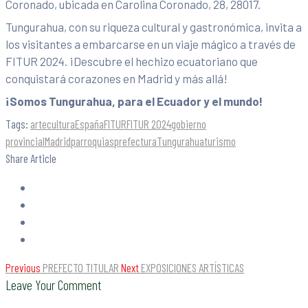
Coronado, ubicada en Carolina Coronado, 28, 28017.
Tungurahua, con su riqueza cultural y gastronómica, invita a
los visitantes a embarcarse en un viaje mágico a través de
FITUR 2024. ¡Descubre el hechizo ecuatoriano que
conquistará corazones en Madrid y más allá!
¡Somos Tungurahua, para el Ecuador y el mundo!
Tags:
arte
cultura
España
FITUR
FITUR 2024
gobierno
provincial
Madrid
parroquias
prefectura
Tungurahua
turismo
Share Article
Previous
PREFECTO TITULAR
Next
EXPOSICIONES ARTÍSTICAS
Leave Your Comment