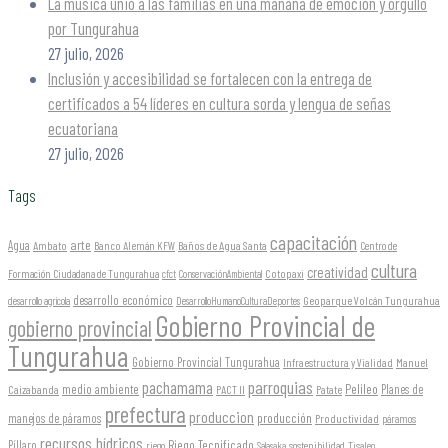
La música unió a las familias en una mañana de emoción y orgullo
por Tungurahua
27 julio, 2026
Inclusión y accesibilidad se fortalecen con la entrega de
certificados a 54 líderes en cultura sorda y lengua de señas
ecuatoriana
27 julio, 2026
Tags
capacitación
arte
Agua
Ambato
Banco Alemán KFW
Baños de Agua Santa
Centro de
cultura
creatividad
Formación Ciudadana de Tungurahua
Cotopaxi
cfct
ConservaciónAmbiental
desarrollo económico
Geoparque Volcán Tungurahua
desarrollo agrícola
DesarrolloHumanoCulturaDeportes
Gobierno Provincial de
gobierno provincial
Tungurahua
Gobierno Provincial Tungurahua
Infraestructura y Vialidad
Manuel
parroquias
pachamama
Pelileo
medio ambiente
Planes de
Caizabanda
PACT II
Patate
prefectura
produccion
producción
manejos de páramos
Productividad
páramos
recursos hídricos
Riego Tecnificado
Píllaro
sostenibilidad
riego
Salasaka
Tisaleo